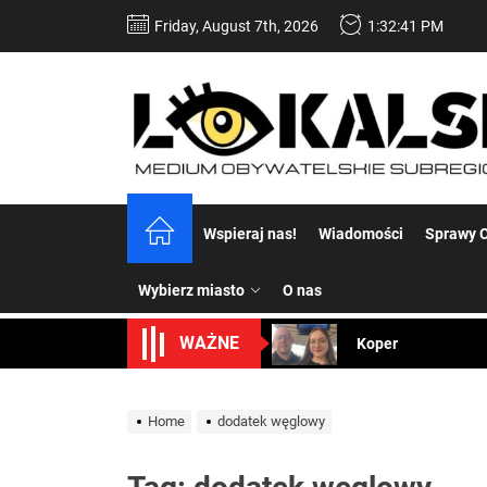
Skip
Friday, August 7th, 2026
1:32:41 PM
to
the
content
Dość komentowania
Wspieraj nas!
Wiadomości
Sprawy C
Koper – część 2.
Wybierz miasto
O nas
Koper
WAŻNE
Uwaga Dębieńsko –
Ilu mieszkańców m
Home
dodatek węglowy
Dość komentowania