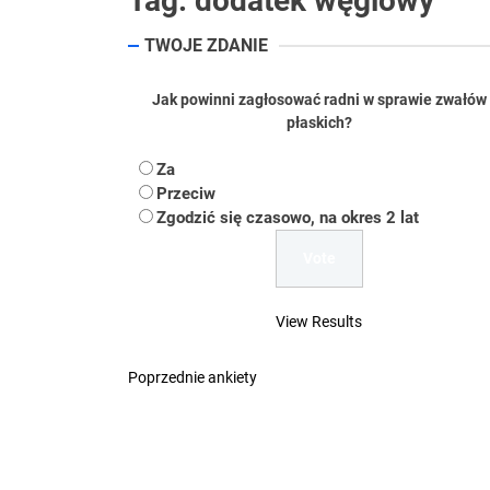
Tag:
dodatek węglowy
Koper – część 2.
TWOJE ZDANIE
Koper
Jak powinni zagłosować radni w sprawie zwałów
Uwaga Dębieńsko –
płaskich?
Ilu mieszkańców m
Za
Przeciw
Zgodzić się czasowo, na okres 2 lat
Dość komentowania
View Results
Poprzednie ankiety