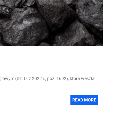
wym (Dz. U. z 2022 r., poz. 1692), która weszła
READ MORE