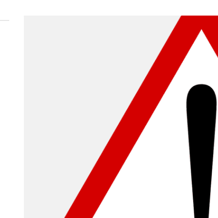
 woda nieprzydatna do spożycia!!!
a Rybnik?
 kolejnych afer w ochronie zdrowia — czas zacząć mówić o rozwiązan