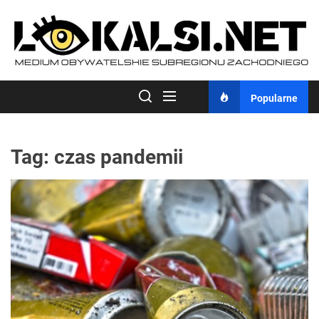
Skip
to
the
content
Popularne
Tag:
czas pandemii