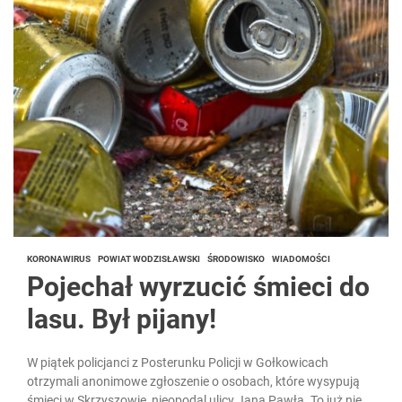
KORONAWIRUS
POWIAT WODZISŁAWSKI
ŚRODOWISKO
WIADOMOŚCI
Pojechał wyrzucić śmieci do
lasu. Był pijany!
W piątek policjanci z Posterunku Policji w Gołkowicach
otrzymali anonimowe zgłoszenie o osobach, które wysypują
śmieci w Skrzyszowie, nieopodal ulicy Jana Pawła. To już nie...