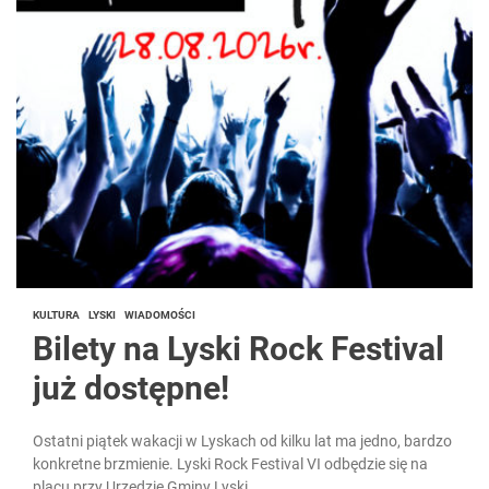
KULTURA
LYSKI
WIADOMOŚCI
Bilety na Lyski Rock Festival
już dostępne!
Ostatni piątek wakacji w Lyskach od kilku lat ma jedno, bardzo
konkretne brzmienie. Lyski Rock Festival VI odbędzie się na
placu przy Urzędzie Gminy Lyski,...