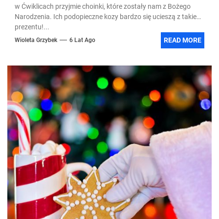
w Ćwiklicach przyjmie choinki, które zostały nam z Bożego
Narodzenia. Ich podopieczne kozy bardzo się ucieszą z takiego
prezentu!...
READ MORE
Wioleta Grzybek
6 Lat Ago