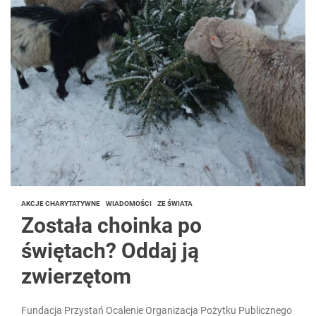
AKCJE CHARYTATYWNE
WIADOMOŚCI
ZE ŚWIATA
Została choinka po
świętach? Oddaj ją
zwierzętom
Fundacja Przystań Ocalenie Organizacja Pożytku Publicznego