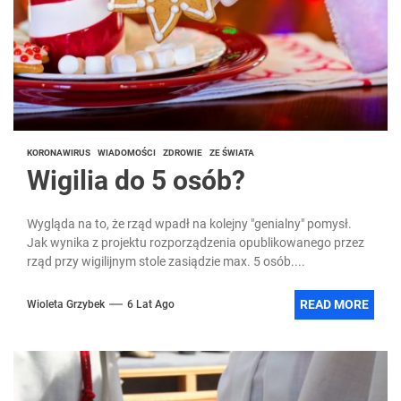
KORONAWIRUS
WIADOMOŚCI
ZDROWIE
ZE ŚWIATA
Wigilia do 5 osób?
Wygląda na to, że rząd wpadł na kolejny "genialny" pomysł.
Jak wynika z projektu rozporządzenia opublikowanego przez
rząd przy wigilijnym stole zasiądzie max. 5 osób....
READ MORE
Wioleta Grzybek
6 Lat Ago