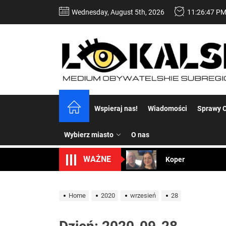
Skip
Wednesday, August 5th, 2026
11:26:48 P
to
the
content
Dość komentowania
Wspieraj nas!
Wiadomości
Sprawy C
Koper – część 2.
Wybierz miasto
O nas
Koper
WAŻNE
Uwaga Dębieńsko –
Ilu mieszkańców m
Home
2020
wrzesień
28
Dość komentowania