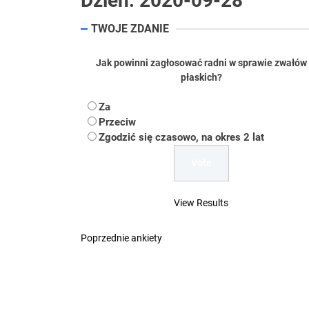
Dzień:
2020-09-28
Koper – część 2.
TWOJE ZDANIE
Koper
Jak powinni zagłosować radni w sprawie zwałów
Uwaga Dębieńsko –
płaskich?
Ilu mieszkańców m
Za
Przeciw
Dość komentowania
Zgodzić się czasowo, na okres 2 lat
View Results
Poprzednie ankiety