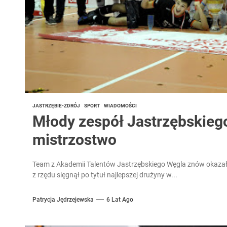
JASTRZĘBIE-ZDRÓJ
SPORT
WIADOMOŚCI
Młody zespół Jastrzębskieg
mistrzostwo
Team z Akademii Talentów Jastrzębskiego Węgla znów okazał s
z rzędu sięgnął po tytuł najlepszej drużyny w...
Patrycja Jędrzejewska
6 Lat Ago