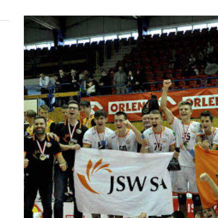
 woda nieprzydatna do spożycia!!!
a Rybnik?
 kolejnych afer w ochronie zdrowia — czas zacząć mówić o rozwiązan