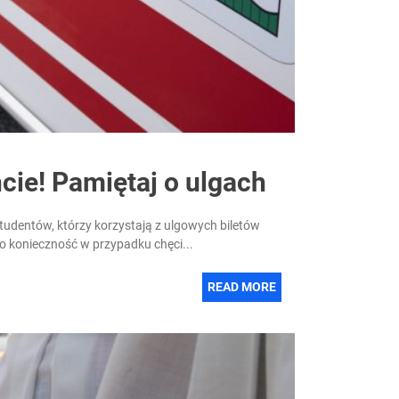
ncie! Pamiętaj o ulgach
udentów, którzy korzystają z ulgowych biletów
 to konieczność w przypadku chęci...
READ MORE