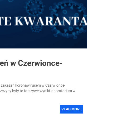
żeń w Czerwionce-
h zakażeń koronawirusem w Czerwionce-
czyny były to fałszywe wyniki laboratorium w
READ MORE