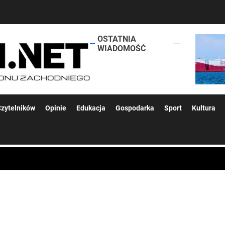
OSTATNIA
lokalsi.net
WIADOMOŚĆ
 kolejnych afer w ochronie zdrowia — czas zacząć mówić o rozwiązan
zytelników
Opinie
Edukacja
Gospodarka
Sport
Kultura
 woda nieprzydatna do spożycia!!!
a Rybnik?
 kolejnych afer w ochronie zdrowia — czas zacząć mówić o rozwiązan