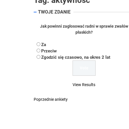
Tag:
aktywność
Koper – część 2.
TWOJE ZDANIE
Koper
Jak powinni zagłosować radni w sprawie zwałów
Uwaga Dębieńsko –
płaskich?
Ilu mieszkańców m
Za
Przeciw
Dość komentowania
Zgodzić się czasowo, na okres 2 lat
View Results
Poprzednie ankiety