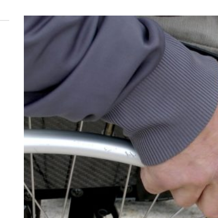
 woda nieprzydatna do spożycia!!!
a Rybnik?
 kolejnych afer w ochronie zdrowia — czas zacząć mówić o rozwiązan