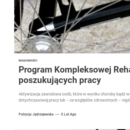
WIADOMOŚCI
Program Kompleksowej Rehab
poszukujących pracy
Aktywizacja zawodowa osób, które w wyniku choroby bądź w
dotychczasowej pracy lub – ze względów zdrowotnych – nigdy 
Patrycja Jędrzejewska
5 Lat Ago