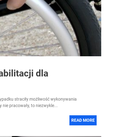
ilitacji dla
ypadku straciły możliwość wykonywania
nie pracowały, to niezwykle...
READ MORE