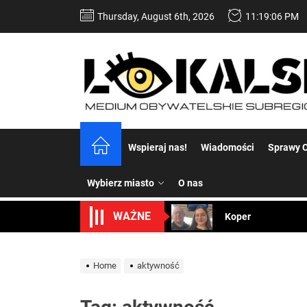
Skip
Thursday, August 6th, 2026
11:19:07 PM
to
the
content
Dość komentowania
Wspieraj nas!
Wiadomości
Sprawy C
Koper – część 2.
Wybierz miasto
O nas
Koper
WAŻNE
Uwaga Dębieńsko –
Ilu mieszkańców m
Home
aktywność
Dość komentowania