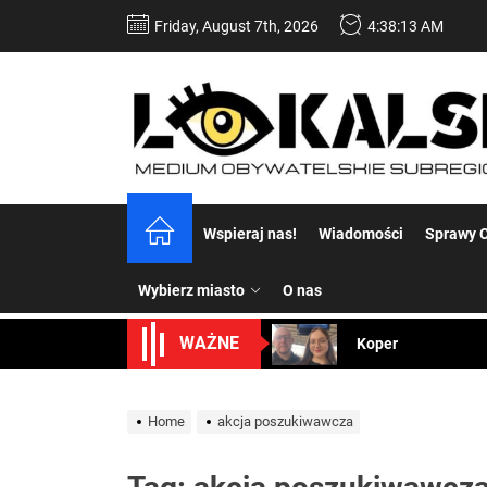
Skip
Friday, August 7th, 2026
4:38:14 AM
to
the
content
Dość komentowania
Wspieraj nas!
Wiadomości
Sprawy C
Koper – część 2.
Wybierz miasto
O nas
Koper
WAŻNE
Uwaga Dębieńsko –
Ilu mieszkańców m
Home
akcja poszukiwawcza
Dość komentowania