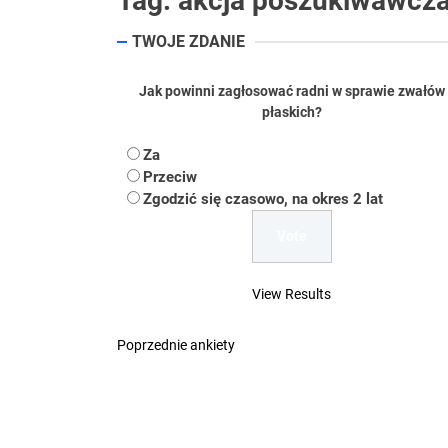
Tag:
akcja poszukiwawcz
Koper – część 2.
TWOJE ZDANIE
Koper
Jak powinni zagłosować radni w sprawie zwałów
Uwaga Dębieńsko –
płaskich?
Ilu mieszkańców m
Za
Przeciw
Dość komentowania
Zgodzić się czasowo, na okres 2 lat
View Results
Poprzednie ankiety