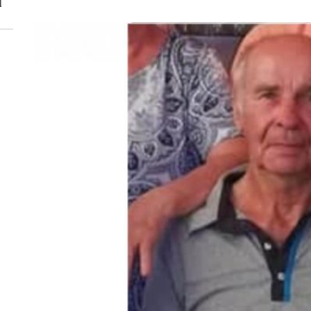
a
 woda nieprzydatna do spożycia!!!
a Rybnik?
 kolejnych afer w ochronie zdrowia — czas zacząć mówić o rozwiązan