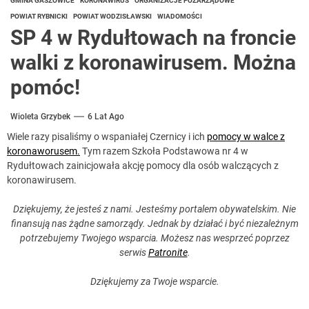
GMINA GASZOWICE
KORONAWIRUS
ORGANIZACJE POZARZĄDOWE
POWIAT RYBNICKI
POWIAT WODZISŁAWSKI
WIADOMOŚCI
SP 4 w Rydułtowach na froncie
walki z koronawirusem. Można
pomóc!
Wioleta Grzybek
6 Lat Ago
Wiele razy pisaliśmy o wspaniałej Czernicy i ich
pomocy w walce z
koronaworusem.
Tym razem Szkoła Podstawowa nr 4 w
Rydułtowach zainicjowała akcję pomocy dla osób walczących z
koronawirusem.
Dziękujemy, że jesteś z nami. Jesteśmy portalem obywatelskim. Nie
finansują nas żądne samorządy. Jednak by działać i być niezależnym
potrzebujemy Twojego wsparcia. Możesz nas wesprzeć poprzez
serwis
Patronite
.
Dziękujemy za Twoje wsparcie.