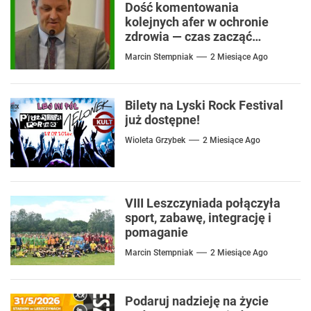
Dość komentowania
kolejnych afer w ochronie
zdrowia — czas zacząć
mówić o rozwiązaniach
Marcin Stempniak
2 Miesiące Ago
Bilety na Lyski Rock Festival
już dostępne!
Wioleta Grzybek
2 Miesiące Ago
VIII Leszczyniada połączyła
sport, zabawę, integrację i
pomaganie
Marcin Stempniak
2 Miesiące Ago
Podaruj nadzieję na życie