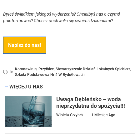
Byłeś świadkiem jakiegoś wydarzenia? Chciałbyś nas o czymś
poinformować? Chcesz pochwalić się swoimi działaniami?
Napisz do nas!
Koronawirus
,
Przyłbice
,
Stowarzyszenie Działań Lokalnych Spichlerz
,
In
Szkoła Podstawowa Nr 4 W Rydułtowach
WIĘCEJ U NAS
Uwaga Dębieńsko – woda
nieprzydatna do spożycia!!!
Wioleta Grzybek
1 Miesiąc Ago