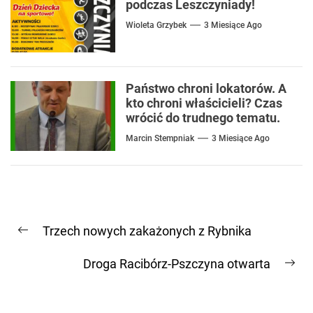
podczas Leszczyniady!
Wioleta Grzybek
3 Miesiące Ago
Państwo chroni lokatorów. A
kto chroni właścicieli? Czas
wrócić do trudnego tematu.
Marcin Stempniak
3 Miesiące Ago
Nawigacja
Trzech nowych zakażonych z Rybnika
wpisu
Previous
post:
Droga Racibórz-Pszczyna otwarta
Ne
pos