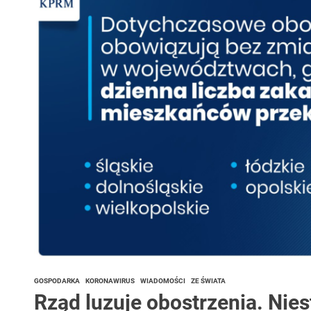
 woda nieprzydatna do spożycia!!!
a Rybnik?
 kolejnych afer w ochronie zdrowia — czas zacząć mówić o rozwiązan
GOSPODARKA
KORONAWIRUS
WIADOMOŚCI
ZE ŚWIATA
Rząd luzuje obostrzenia. Nies