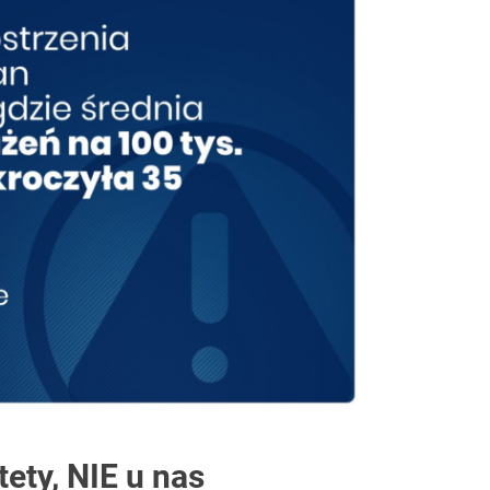
iach
tety, NIE u nas