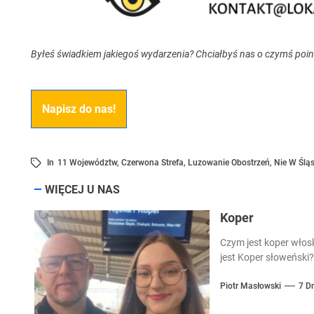
Byłeś świadkiem jakiegoś wydarzenia? Chciałbyś nas o czymś poi
Napisz do nas!
In
11 Województw
,
Czerwona Strefa
,
Luzowanie Obostrzeń
,
Nie W Ślą
WIĘCEJ U NAS
Koper
Czym jest koper włos
jest Koper słoweński?
Piotr Masłowski
7 D