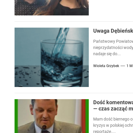
Uwaga Dębieńsko
Państwowy Powiatowy
nieprzydatności wody
nadaje się do...
Wioleta Grzybek
1 M
Dość komentowan
— czas zacząć m
Mam dość biernego ob
kryzys w polskiej och
reportaże....