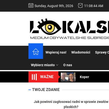
Skip
Sunday, August 9th, 2026
11:08:45 AM
to
the
content
Dość komentowania
Wspieraj nas!
Wiadomości
Sprawy C
Koper – część 2.
Wybierz miasto
O nas
Koper
WAŻNE
Uwaga Dębieńsko –
Ilu mieszkańców m
TWOJE ZDANIE
Dość komentowania
Jak powinni zagłosować radni w sprawie zwałów
płaskich?