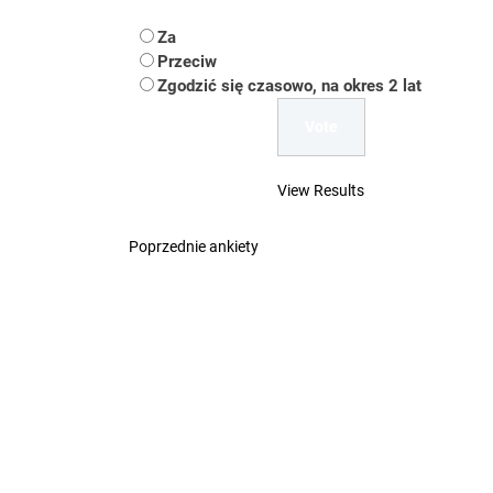
Koper – część 2.
Za
Koper
Przeciw
Zgodzić się czasowo, na okres 2 lat
Uwaga Dębieńsko –
Ilu mieszkańców m
View Results
Dość komentowania
Poprzednie ankiety