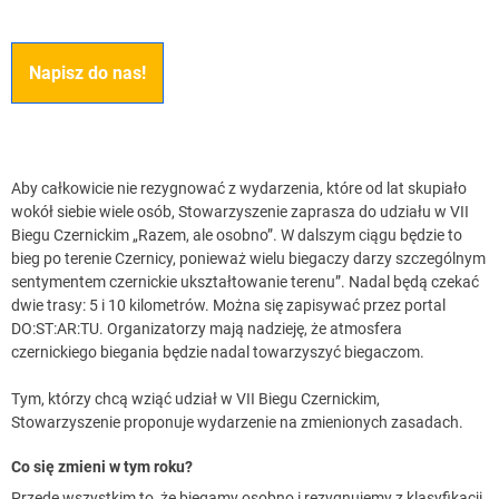
Napisz do nas!
Aby całkowicie nie rezygnować z wydarzenia, które od lat skupiało
wokół siebie wiele osób, Stowarzyszenie zaprasza do udziału w VII
Biegu Czernickim „Razem, ale osobno”. W dalszym ciągu będzie to
bieg po terenie Czernicy, ponieważ wielu biegaczy darzy szczególnym
sentymentem czernickie ukształtowanie terenu”. Nadal będą czekać
dwie trasy: 5 i 10 kilometrów. Można się zapisywać przez portal
DO:ST:AR:TU. Organizatorzy mają nadzieję, że atmosfera
czernickiego biegania będzie nadal towarzyszyć biegaczom.
Tym, którzy chcą wziąć udział w VII Biegu Czernickim,
Stowarzyszenie proponuje wydarzenie na zmienionych zasadach.
Co się zmieni w tym roku?
Przede wszystkim to, że biegamy osobno i rezygnujemy z klasyfikacji