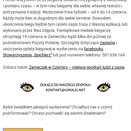
i pomiaru czasu – w tym roku biegamy dla siebie, własnej radości i
potrzymania tradycji. Wydarzenie trwa tydzień – od 6 do 14 czerwca,
każdy może biec w dogodnym dla siebie terminie. Dowodem
ukończenia biegu będzie tym razem zapis trasy z Waszej aplikacji, lub
wykonane przez Was zdjęcia. Pamiątkowe medale biegacze
otrzymają 19 czerwca w Zameczku bądź kilka dni później za
pośrednictwem Poczty Polskiej. Szczegóły dotyczące
zapisów
i
uiszczenia opłaty biegowej w wydarzeniu na
facebooku
Stowarzyszenia „Spichlerz”
lub pod numerem telefonu: 507 656 164.
Zobacz także:
Zameczek w Czernicy – miejsce spotkań ludzi z pasją
Byłeś świadkiem jakiegoś wydarzenia? Chciałbyś nas o czymś
poinformować? Chcesz pochwalić się swoimi działaniami?