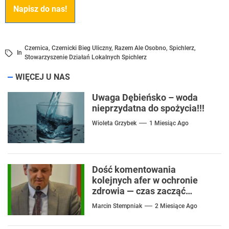
Napisz do nas!
Czernica
,
Czernicki Bieg Uliczny
,
Razem Ale Osobno
,
Spichlerz
,
In
Stowarzyszenie Działań Lokalnych Spichlerz
WIĘCEJ U NAS
Uwaga Dębieńsko – woda
nieprzydatna do spożycia!!!
Wioleta Grzybek
1 Miesiąc Ago
Dość komentowania
kolejnych afer w ochronie
zdrowia — czas zacząć
mówić o rozwiązaniach
Marcin Stempniak
2 Miesiące Ago