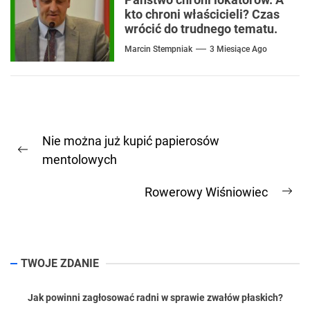
kto chroni właścicieli? Czas
wrócić do trudnego tematu.
Marcin Stempniak
3 Miesiące Ago
Nawigacja
Nie można już kupić papierosów
wpisu
Previous
mentolowych
post:
Rowerowy Wiśniowiec
Ne
pos
TWOJE ZDANIE
Jak powinni zagłosować radni w sprawie zwałów płaskich?