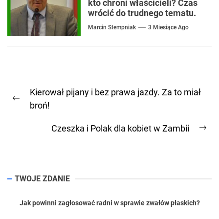
kto chroni właścicieli? Czas
wrócić do trudnego tematu.
Marcin Stempniak
3 Miesiące Ago
Nawigacja
Kierował pijany i bez prawa jazdy. Za to miał
wpisu
Previous
broń!
post:
Czeszka i Polak dla kobiet w Zambii
Ne
pos
TWOJE ZDANIE
Jak powinni zagłosować radni w sprawie zwałów płaskich?