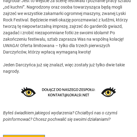
nagroda! Jest to wejście za scenę festiwalu i poznanie pracy sztabu
„od kuchni”. Nagrodzony oraz osoba towarzysząca będą mogli
zajrzeć we wszystkie zakamarki ogromnej maszyny, zwanej Lyski
Rock Festival. Będziecie mieli okazję porozmawiać z ludźmi, którzy
tworzą tę niepowtarzalną imprezę, zajrzeć do garderób gwiazd,
zagadać i zrobić niezapomniane fotki ze swoimi idolami! Po
zakończeniu festiwalu, sztab zaprasza Was na wspólną kolację!
UWAGA! Oferta limitowana – tylko dla trzech pierwszych
Darczyńców, którzy wpłacą wymaganą kwotę!
Jeden Darczyńca już się znalazł, więc zostały już tylko dwie takie
nagrody.
Byłeś świadkiem jakiegoś wydarzenia? Chciałbyś nas o czymś
poinformować? Chcesz pochwalić się swoimi działaniami?