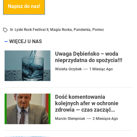
Napisz do nas!
In
Lyski Rock Festival II
,
Magia Rocka
,
Pandemia
,
Pomoc
WIĘCEJ U NAS
Uwaga Dębieńsko – woda
nieprzydatna do spożycia!!!
Wioleta Grzybek
1 Miesiąc Ago
Dość komentowania
kolejnych afer w ochronie
zdrowia — czas zacząć
mówić o rozwiązaniach
Marcin Stempniak
2 Miesiące Ago