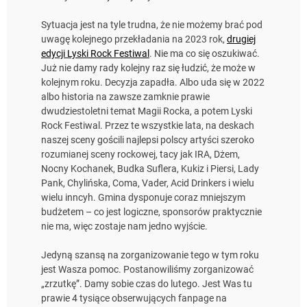
Sytuacja jest na tyle trudna, że nie możemy brać pod
uwagę kolejnego przekładania na 2023 rok,
drugiej
edycji Lyski Rock Festiwal
. Nie ma co się oszukiwać.
Już nie damy rady kolejny raz się łudzić, że może w
kolejnym roku. Decyzja zapadła. Albo uda się w 2022
albo historia na zawsze zamknie prawie
dwudziestoletni temat Magii Rocka, a potem Lyski
Rock Festiwal. Przez te wszystkie lata, na deskach
naszej sceny gościli najlepsi polscy artyści szeroko
rozumianej sceny rockowej, tacy jak IRA, Dżem,
Nocny Kochanek, Budka Suflera, Kukiz i Piersi, Lady
Pank, Chylińska, Coma, Vader, Acid Drinkers i wielu
wielu inncyh. Gmina dysponuje coraz mniejszym
budżetem – co jest logiczne, sponsorów praktycznie
nie ma, więc zostaje nam jedno wyjście.
Jedyną szansą na zorganizowanie tego w tym roku
jest Wasza pomoc. Postanowiliśmy zorganizować
„zrzutkę”. Damy sobie czas do lutego. Jest Was tu
prawie 4 tysiące obserwujących fanpage na