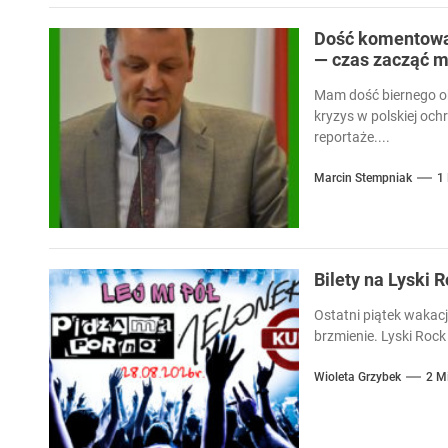
Dość komentowan
— czas zacząć m
Mam dość biernego ob
kryzys w polskiej och
reportaże....
Marcin Stempniak
1
Bilety na Lyski 
Ostatni piątek wakacj
brzmienie. Lyski Rock 
Wioleta Grzybek
2 M