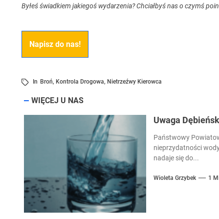
Byłeś świadkiem jakiegoś wydarzenia? Chciałbyś nas o czymś poi
Napisz do nas!
In
Broń
,
Kontrola Drogowa
,
Nietrzeźwy Kierowca
WIĘCEJ U NAS
Uwaga Dębieńsko
Państwowy Powiatowy
nieprzydatności wody
nadaje się do...
Wioleta Grzybek
1 M