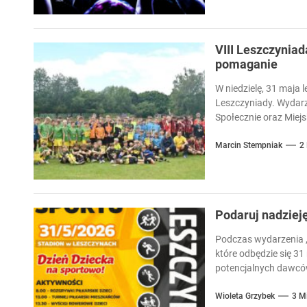
VIII Leszczyniad
pomaganie
W niedzielę, 31 maja l
Leszczyniady. Wydarz
Społecznie oraz Miejsk
Marcin Stempniak
2
Podaruj nadziej
Podczas wydarzenia „
które odbędzie się 31
potencjalnych dawców
Wioleta Grzybek
3 M