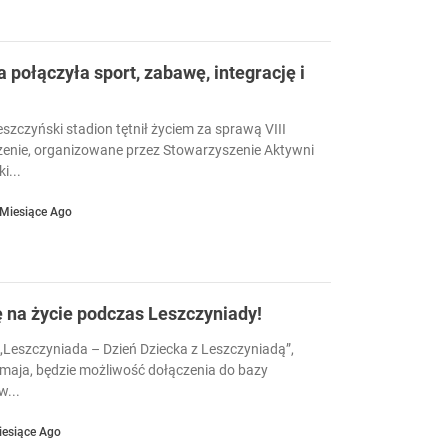
a połączyła sport, zabawę, integrację i
eszczyński stadion tętnił życiem za sprawą VIII
enie, organizowane przez Stowarzyszenie Aktywni
i...
 Miesiące Ago
ę na życie podczas Leszczyniady!
Leszczyniada – Dzień Dziecka z Leszczyniadą”,
 maja, będzie możliwość dołączenia do bazy
...
iesiące Ago