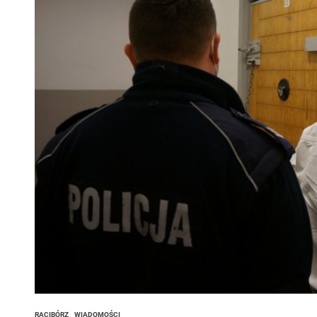
 woda nieprzydatna do spożycia!!!
a Rybnik?
 kolejnych afer w ochronie zdrowia — czas zacząć mówić o rozwiązan
RACIBÓRZ
WIADOMOŚCI