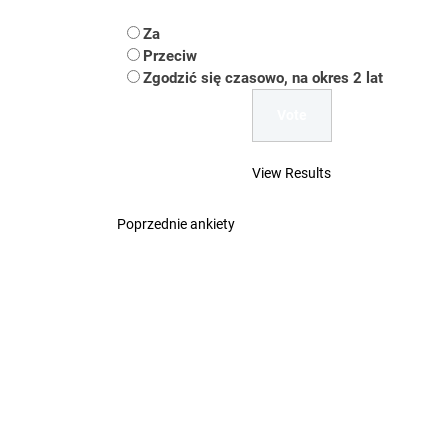
Koper – część 2.
Za
Koper
Przeciw
Zgodzić się czasowo, na okres 2 lat
Uwaga Dębieńsko –
Ilu mieszkańców m
View Results
Dość komentowania
Poprzednie ankiety