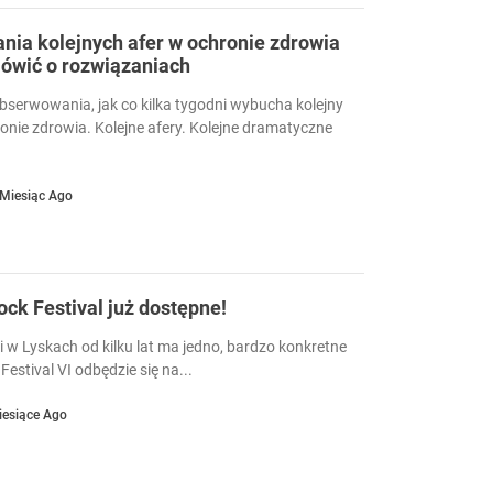
ia kolejnych afer w ochronie zdrowia
ówić o rozwiązaniach
serwowania, jak co kilka tygodni wybucha kolejny
ronie zdrowia. Kolejne afery. Kolejne dramatyczne
 Miesiąc Ago
Rock Festival już dostępne!
i w Lyskach od kilku lat ma jedno, bardzo konkretne
Festival VI odbędzie się na...
iesiące Ago