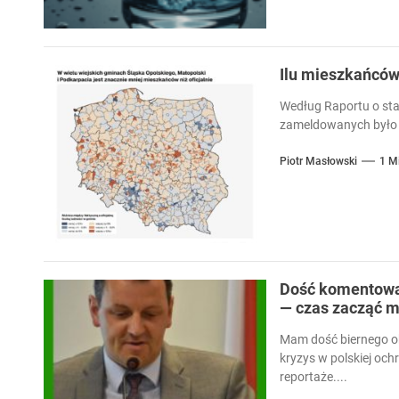
Ilu mieszkańcó
Według Raportu o sta
zameldowanych było 
Piotr Masłowski
1 M
Dość komentowan
— czas zacząć m
Mam dość biernego ob
kryzys w polskiej och
reportaże....