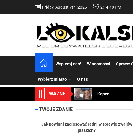
Skip
Friday, August 7th, 2026
2:14:49 PM
to
the
content
Dość komentowania
Wspieraj nas!
Wiadomości
Sprawy C
Koper – część 2.
Wybierz miasto
O nas
Koper
WAŻNE
Uwaga Dębieńsko –
Ilu mieszkańców m
TWOJE ZDANIE
Dość komentowania
Jak powinni zagłosować radni w sprawie zwałów
płaskich?