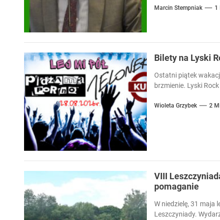
Marcin Stempniak
1
Bilety na Lyski 
Ostatni piątek wakacj
brzmienie. Lyski Rock 
Wioleta Grzybek
2 M
VIII Leszczyniad
pomaganie
W niedzielę, 31 maja l
Leszczyniady. Wydarz