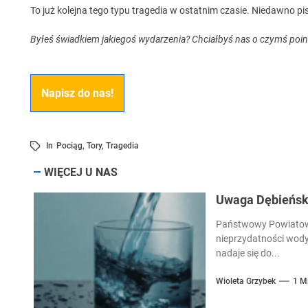
To już kolejna tego typu tragedia w ostatnim czasie. Niedawno pi
Byłeś świadkiem jakiegoś wydarzenia? Chciałbyś nas o czymś po
Napisz do nas!
In
Pociąg
,
Tory
,
Tragedia
WIĘCEJ U NAS
Uwaga Dębieńsko
Państwowy Powiatowy
nieprzydatności wody
nadaje się do...
Wioleta Grzybek
1 M