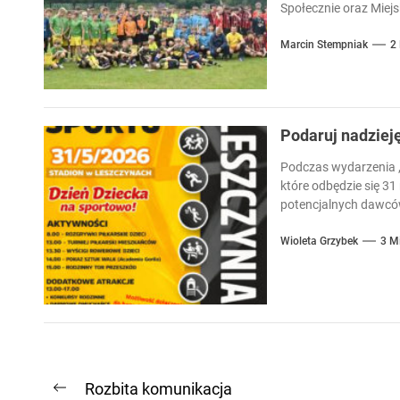
Społecznie oraz Miejsk
Marcin Stempniak
2
Podaruj nadziej
Podczas wydarzenia „
które odbędzie się 31
potencjalnych dawców
Wioleta Grzybek
3 M
Nawigacja
Rozbita komunikacja
Previous