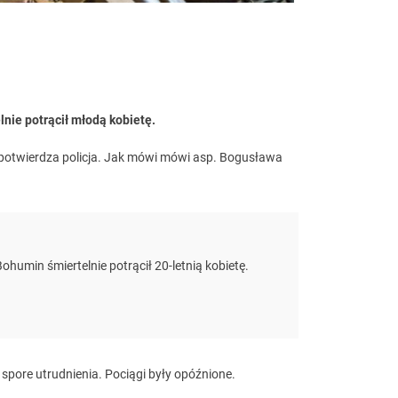
lnie potrącił młodą kobietę.
ny potwierdza policja. Jak mówi mówi asp. Bogusława
ohumin śmiertelnie potrącił 20-letnią kobietę.
pore utrudnienia. Pociągi były opóźnione.