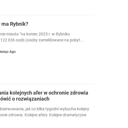
w ma Rybnik?
nie miasta “na koniec 2025 r. w Rybniku
122 036 osób (osoby zameldowane na pobyt...
iesiąc Ago
ia kolejnych afer w ochronie zdrowia
ówić o rozwiązaniach
serwowania, jak co kilka tygodni wybucha kolejny
ronie zdrowia. Kolejne afery. Kolejne dramatyczne