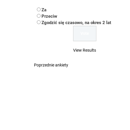
Koper – część 2.
Za
Przeciw
Koper
Zgodzić się czasowo, na okres 2 lat
Uwaga Dębieńsko –
Ilu mieszkańców m
View Results
Dość komentowania
Poprzednie ankiety