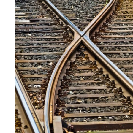
 woda nieprzydatna do spożycia!!!
a Rybnik?
 kolejnych afer w ochronie zdrowia — czas zacząć mówić o rozwiązan