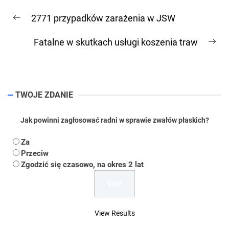
Nawigacja
2771 przypadków zarażenia w JSW
wpisu
Previous
post:
Fatalne w skutkach usługi koszenia traw
Ne
pos
TWOJE ZDANIE
Jak powinni zagłosować radni w sprawie zwałów płaskich?
Za
Przeciw
Zgodzić się czasowo, na okres 2 lat
View Results