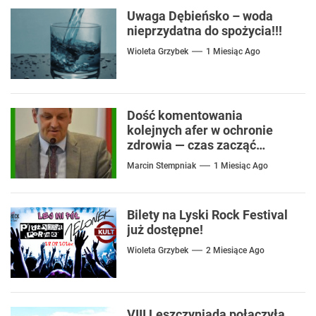
Uwaga Dębieńsko – woda
nieprzydatna do spożycia!!!
Wioleta Grzybek
1 Miesiąc Ago
Dość komentowania
kolejnych afer w ochronie
zdrowia — czas zacząć
mówić o rozwiązaniach
Marcin Stempniak
1 Miesiąc Ago
Bilety na Lyski Rock Festival
już dostępne!
Wioleta Grzybek
2 Miesiące Ago
VIII Leszczyniada połączyła