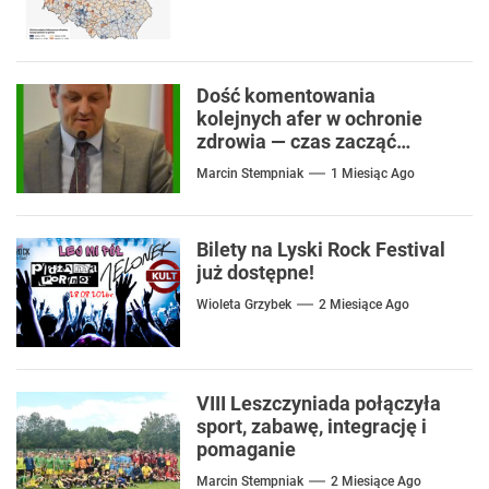
Dość komentowania
kolejnych afer w ochronie
zdrowia — czas zacząć
mówić o rozwiązaniach
Marcin Stempniak
1 Miesiąc Ago
Bilety na Lyski Rock Festival
już dostępne!
Wioleta Grzybek
2 Miesiące Ago
VIII Leszczyniada połączyła
sport, zabawę, integrację i
pomaganie
Marcin Stempniak
2 Miesiące Ago