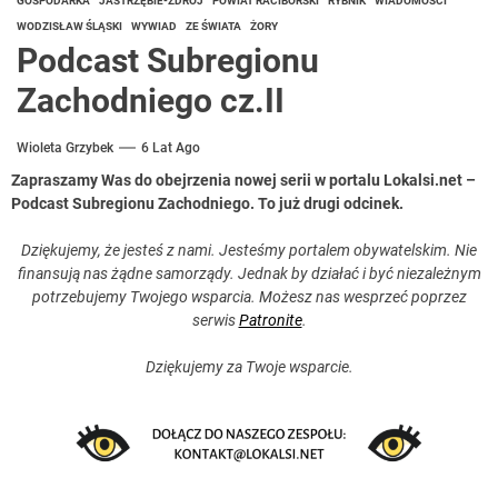
GOSPODARKA
JASTRZĘBIE-ZDRÓJ
POWIAT RACIBORSKI
RYBNIK
WIADOMOŚCI
WODZISŁAW ŚLĄSKI
WYWIAD
ZE ŚWIATA
ŻORY
Podcast Subregionu
Zachodniego cz.II
Wioleta Grzybek
6 Lat Ago
Zapraszamy Was do obejrzenia nowej serii w portalu Lokalsi.net –
Podcast Subregionu Zachodniego. To już drugi odcinek.
Dziękujemy, że jesteś z nami. Jesteśmy portalem obywatelskim. Nie
finansują nas żądne samorządy. Jednak by działać i być niezależnym
potrzebujemy Twojego wsparcia. Możesz nas wesprzeć poprzez
serwis
Patronite
.
Dziękujemy za Twoje wsparcie.