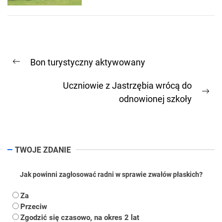
Nawigacja
Bon turystyczny aktywowany
wpisu
Previous
post:
Uczniowie z Jastrzębia wrócą do
Ne
odnowionej szkoły
pos
TWOJE ZDANIE
Jak powinni zagłosować radni w sprawie zwałów płaskich?
Za
Przeciw
Zgodzić się czasowo, na okres 2 lat