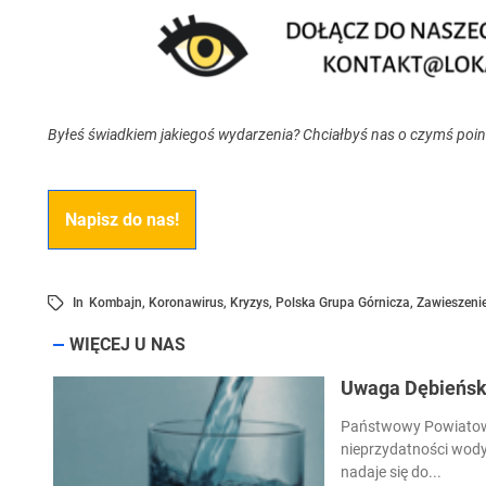
Byłeś świadkiem jakiegoś wydarzenia? Chciałbyś nas o czymś poi
Napisz do nas!
In
Kombajn
,
Koronawirus
,
Kryzys
,
Polska Grupa Górnicza
,
Zawieszeni
WIĘCEJ U NAS
Uwaga Dębieńsko
Państwowy Powiatowy
nieprzydatności wody
nadaje się do...