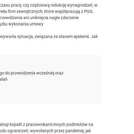
 czasu pracy, czy częściową redukcję wynagrodzeń, w
ielu firm zewnętrznych, które współpracują z PGG.
przewidzenia ani uniknięcia nagłe zdarzenie
wiązku wykonania umowy
ywarła sytuacja, związana ze stanem epidemii. Jak
o do przewidzenia wcześniej oraz
ałań
ałogi kopalń z pracownikami innych podmiotów na
odu ograniczeń, wywołanych przez pandemię, jak