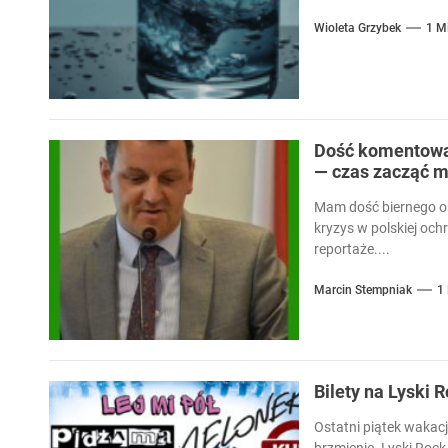
Wioleta Grzybek
1 M
Dość komentowan
— czas zacząć m
Mam dość biernego ob
kryzys w polskiej och
reportaże....
Marcin Stempniak
1
Bilety na Lyski 
Ostatni piątek wakacj