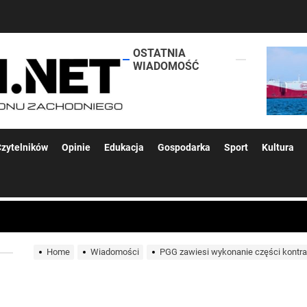
OSTATNIA
lokalsi.net
WIADOMOŚĆ
 kolejnych afer w ochronie zdrowia — czas zacząć mówić o rozwiązan
zytelników
Opinie
Edukacja
Gospodarka
Sport
Kultura
 woda nieprzydatna do spożycia!!!
a Rybnik?
Home
Wiadomości
PGG zawiesi wykonanie części kontr
 kolejnych afer w ochronie zdrowia — czas zacząć mówić o rozwiązan