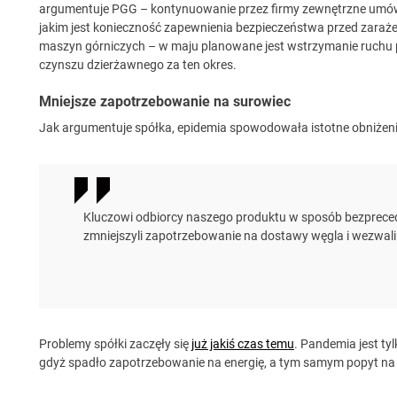
argumentuje PGG – kontynuowanie przez firmy zewnętrzne umów n
jakim jest konieczność zapewnienia bezpieczeństwa przed zara
maszyn górniczych – w maju planowane jest wstrzymanie ruchu p
czynszu dzierżawnego za ten okres.
Mniejsze zapotrzebowanie na surowiec
Jak argumentuje spółka, epidemia spowodowała istotne obniżenie
Kluczowi odbiorcy naszego produktu w sposób bezprece
zmniejszyli zapotrzebowanie na dostawy węgla i wezwa
Problemy spółki zaczęły się
już jakiś czas temu
. Pandemia jest t
gdyż spadło zapotrzebowanie na energię, a tym samym popyt na 