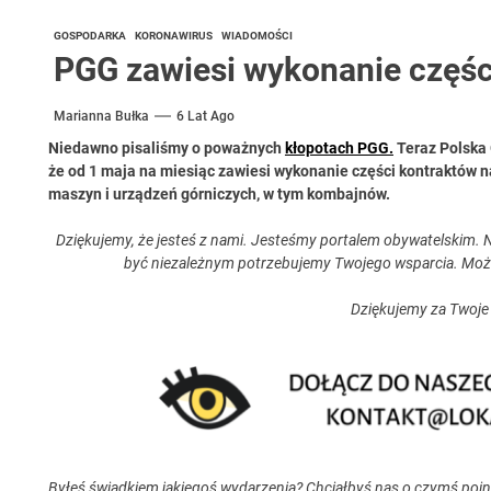
GOSPODARKA
KORONAWIRUS
WIADOMOŚCI
PGG zawiesi wykonanie częśc
Marianna Bułka
6 Lat Ago
Niedawno pisaliśmy o poważnych
kłopotach PGG.
Teraz Polska 
że od 1 maja na miesiąc zawiesi wykonanie części kontraktów n
maszyn i urządzeń górniczych, w tym kombajnów.
Dziękujemy, że jesteś z nami. Jesteśmy portalem obywatelskim. N
być niezależnym potrzebujemy Twojego wsparcia. Moż
Dziękujemy za Twoje
Byłeś świadkiem jakiegoś wydarzenia? Chciałbyś nas o czymś poi