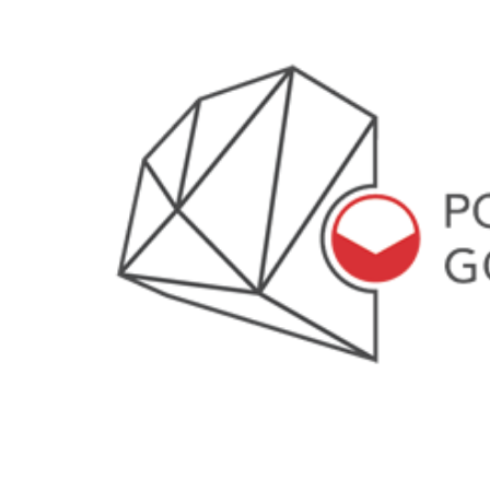
 woda nieprzydatna do spożycia!!!
a Rybnik?
 kolejnych afer w ochronie zdrowia — czas zacząć mówić o rozwiązan