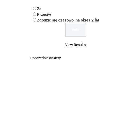
Koper – część 2.
Za
Koper
Przeciw
Zgodzić się czasowo, na okres 2 lat
Uwaga Dębieńsko –
Ilu mieszkańców m
View Results
Dość komentowania
Poprzednie ankiety