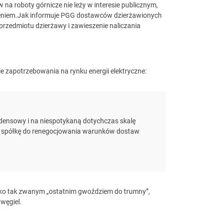
a roboty górnicze nie leży w interesie publicznym,
żeniem.Jak informuje PGG dostawców dzierżawionych
rzedmiotu dzierżawy i zawieszenie naliczania
 zapotrzebowania na rynku energii elektryczne:
densowy i na niespotykaną dotychczas skalę
li spółkę do renegocjowania warunków dostaw
ylko tak zwanym „ostatnim gwoździem do trumny”,
węgiel.