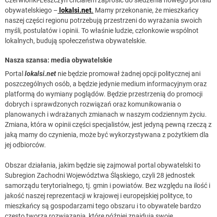
obywatelskiego –
lokalsi.net
.
Mamy przekonanie, że mieszkańcy
naszej części regionu potrzebują przestrzeni do wyrażania swoich
myśli, postulatów i opinii. To właśnie ludzie, członkowie wspólnot
lokalnych, budują społeczeństwa obywatelskie.
Nasza szansa: media obywatelskie
Portal
lokalsi.net
nie będzie promował żadnej opcji politycznej ani
poszczególnych osób, a będzie jedynie medium informacyjnym oraz
platformą do wymiany poglądów. Będzie przestrzenią do promocji
dobrych i sprawdzonych rozwiązań oraz komunikowania o
planowanych i wdrażanych zmianach w naszym codziennym życiu.
Zmiana, która w opinii części specjalistów, jest jedyną pewną rzeczą z
jaką mamy do czynienia, może być wykorzystywana z pożytkiem dla
jej odbiorców.
Obszar działania, jakim będzie się zajmował portal obywatelski to
Subregion Zachodni Województwa Śląskiego, czyli 28 jednostek
samorządu terytorialnego, tj. gmin i powiatów. Bez względu na ilość i
jakość naszej reprezentacji w krajowej i europejskiej polityce, to
mieszkańcy są gospodarzami tego obszaru i to obywatele bardzo
często tworzą rozwiązania, które później znajdują swoje