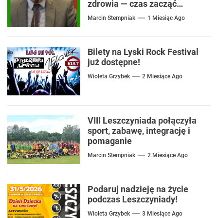
zdrowia — czas zacząć
mówić o rozwiązaniach
Marcin Stempniak
1 Miesiąc Ago
Bilety na Lyski Rock Festival
już dostępne!
Wioleta Grzybek
2 Miesiące Ago
VIII Leszczyniada połączyła
sport, zabawę, integrację i
pomaganie
Marcin Stempniak
2 Miesiące Ago
Podaruj nadzieję na życie
podczas Leszczyniady!
Wioleta Grzybek
3 Miesiące Ago