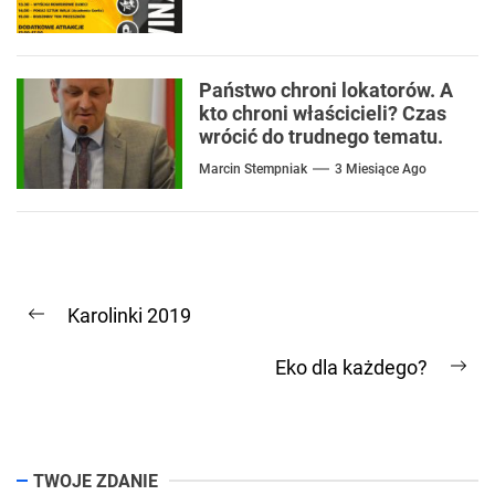
Państwo chroni lokatorów. A
kto chroni właścicieli? Czas
wrócić do trudnego tematu.
Marcin Stempniak
3 Miesiące Ago
Nawigacja
Karolinki 2019
wpisu
Previous
post:
Eko dla każdego?
Ne
pos
TWOJE ZDANIE