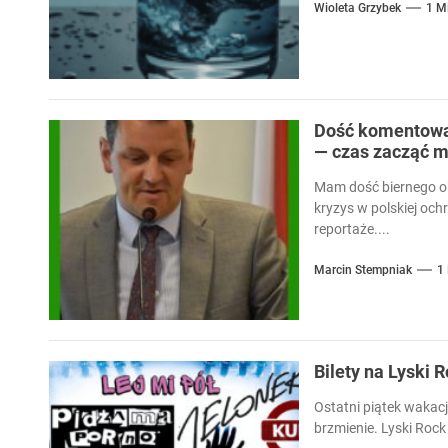
Wioleta Grzybek
1 M
Dość komentowan
— czas zacząć m
Mam dość biernego ob
kryzys w polskiej och
reportaże....
Marcin Stempniak
1
Bilety na Lyski 
Ostatni piątek wakacj
brzmienie. Lyski Rock 