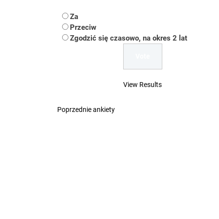
Koper – część 2.
Za
Koper
Przeciw
Zgodzić się czasowo, na okres 2 lat
Uwaga Dębieńsko –
Ilu mieszkańców m
View Results
Dość komentowania
Poprzednie ankiety