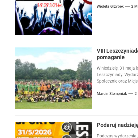
Wioleta Grzybek
2 M
VIII Leszczyniad
pomaganie
W niedzielę, 31 maja l
Leszczyniady. Wydarz
Społecznie oraz Miejsk
Marcin Stempniak
2
Podaruj nadziej
Podczas wydarzenia „