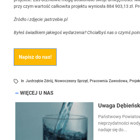
przy czym wartość całkowita projektu wyniosła 884 903,13 zł. Pr
Źródło i zdjęcie: jastrzebie.pl
Byłeś świadkiem jakiegoś wydarzenia? Chciałbyś nas o czymś poi
Napisz do nas!
In
Jastrzębie Zdrój
,
Nowoczesny Sprzęt
,
Pracownia Zawodowa
,
Projek
WIĘCEJ U NAS
Uwaga Dębieńsko
Państwowy Powiatowy
nieprzydatności wody
nadaje się do...