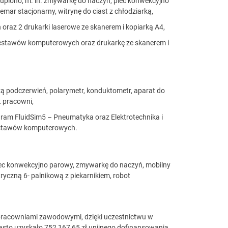
kupiono, m. in. zmywarkę do naczyń, piec konwekcyjno
emar stacjonarny, witrynę do ciast z chłodziarką,
raz 2 drukarki laserowe ze skanerem i kopiarką A4,
zestawów komputerowych oraz drukarkę ze skanerem i
ską podczerwień, polarymetr, konduktometr, aparat do
 pracowni,
ram FluidSim5 – Pneumatyka oraz Elektrotechnika i
zestawów komputerowych.
iec konwekcyjno parowy, zmywarkę do naczyń, mobilny
ryczną 6- palnikową z piekarnikiem, robot
pracowniami zawodowymi, dzięki uczestnictwu w
iasto uzyskało 752 167,65 zł unijnego dofinansowania,