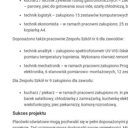
kucharz / technik żywienia i usług gastronomicznych – za
– parowy, piec do gotowania sous vide, szafę chłodniczą, b
technik logistyk – zakupiono 15 zestawów komputerowych o
technik ekonomista – w ramach pracowni zakupiono: 25 
kopiarką A4.
Doposażono także pracownie Zespołu Szkół nr 6 dla zawodów:
technik analityk – zakupiono spektrofotometr UV-VIS i bli
pomiaru temperatury topnienia. Wykonano również remont
technik mechatronik – w ramach pracowni zakupiono Prog
elektronika, 6 stanowisk pomiarowo- montażowych, 12 
Dla Zespołu Szkół nr 9 zakupiono dla zawodu:
kucharz / piekarz – w ramach pracowni zakupiono m. in p
barek sałatkowy, chłodziarkę z zamrażarką, kuchenkę elekt
wielofunkcyjny, piec piekarniczy, komorę rozrostową.
Sukces projektu
Placówki oświatowe mogą pochwalić się w pełni doposażonymi 
projekcie. Zaś uczniowie mogą doskonalić swoje umiejętności. M