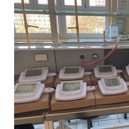
 woda nieprzydatna do spożycia!!!
a Rybnik?
 kolejnych afer w ochronie zdrowia — czas zacząć mówić o rozwiązan