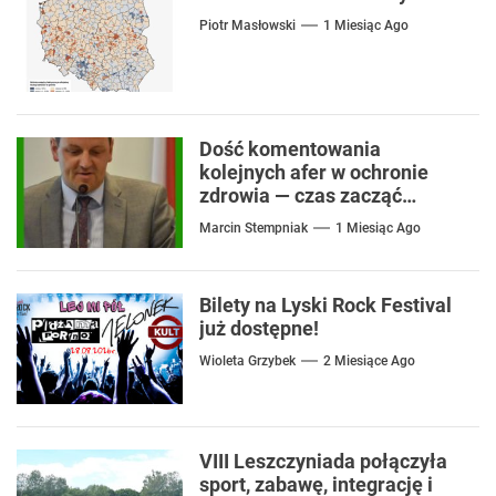
Piotr Masłowski
1 Miesiąc Ago
Dość komentowania
kolejnych afer w ochronie
zdrowia — czas zacząć
mówić o rozwiązaniach
Marcin Stempniak
1 Miesiąc Ago
Bilety na Lyski Rock Festival
już dostępne!
Wioleta Grzybek
2 Miesiące Ago
VIII Leszczyniada połączyła
sport, zabawę, integrację i