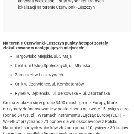
korzysta wiele osób – stąd wybór konkretnych
lokalizacji na terenie Czerwionki-Leszczyn
Na terenie Czerwionki-Leszczyn punkty hotspot zostały
zlokalizowane w następujących miejscach:
Targowisko Miejskie, ul. 3 Maja
Centrum Usług Społecznych, ul. Młyńska
Zameczek w Leszczynach
Orlik w Czerwionce, ul. Kombatantów
Rynek w Dębieńsku, ul. Bełkowska – ul. Zabrzańska
Gmina znalazła się w gronie 3400 miast i gmin z Europy, które
otrzymały dofinansowanie w postaci bonu na kwotę 15 tysięcy euro
(ponad 64 tys. zł). W ramach instrumentu „Łącząc Europę (CEF) –
WiFi4EU” przyznano 371 bonów dla wnioskodawców z Polski.
Natomiast samych wniosków złożono ponad 10 tysięcy z 30 krajów.