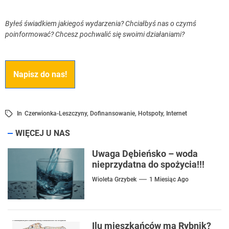
Byłeś świadkiem jakiegoś wydarzenia? Chciałbyś nas o czymś
poinformować? Chcesz pochwalić się swoimi działaniami?
Napisz do nas!
In
Czerwionka-Leszczyny
,
Dofinansowanie
,
Hotspoty
,
Internet
WIĘCEJ U NAS
Uwaga Dębieńsko – woda
nieprzydatna do spożycia!!!
Wioleta Grzybek
1 Miesiąc Ago
Ilu mieszkańców ma Rybnik?