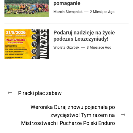
pomaganie
Marcin Stempniak
2 Miesiące Ago
Podaruj nadzieję na życie
podczas Leszczyniady!
Wioleta Grzybek
3 Miesiące Ago
Nawigacja
Piracki plac zabaw
wpisu
Previous
post:
Weronika Duraj znowu pojechała po
zwycięstwo! Tym razem na
Ne
Mistrzostwach i Pucharze Polski Enduro
pos