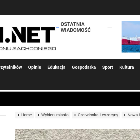
OSTATNIA
lokalsi.net
WIADOMOŚĆ
 kolejnych afer w ochronie zdrowia — czas zacząć mówić o rozwiązan
zytelników
Opinie
Edukacja
Gospodarka
Sport
Kultura
 woda nieprzydatna do spożycia!!!
a Rybnik?
Home
Wybierz miasto
Czerwionka-Leszczyny
Nowa t
 kolejnych afer w ochronie zdrowia — czas zacząć mówić o rozwiązan