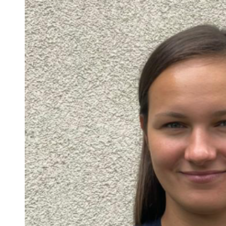
 woda nieprzydatna do spożycia!!!
a Rybnik?
 kolejnych afer w ochronie zdrowia — czas zacząć mówić o rozwiązan