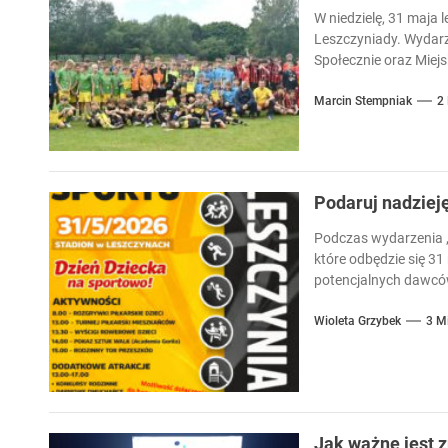
W niedzielę, 31 maja l
Leszczyniady. Wydarz
Społecznie oraz Miejsk
Marcin Stempniak
2
Podaruj nadziej
Podczas wydarzenia „
które odbędzie się 31
potencjalnych dawców
Wioleta Grzybek
3 M
Jak ważne jest 