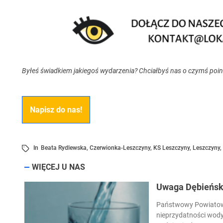
Byłeś świadkiem jakiegoś wydarzenia? Chciałbyś nas o czymś poi
Napisz do nas!
In
Beata Rydlewska
,
Czerwionka-Leszczyny
,
KS Leszczyny
,
Leszczyny
,
WIĘCEJ U NAS
Uwaga Dębieńsko
Państwowy Powiatowy
nieprzydatności wody