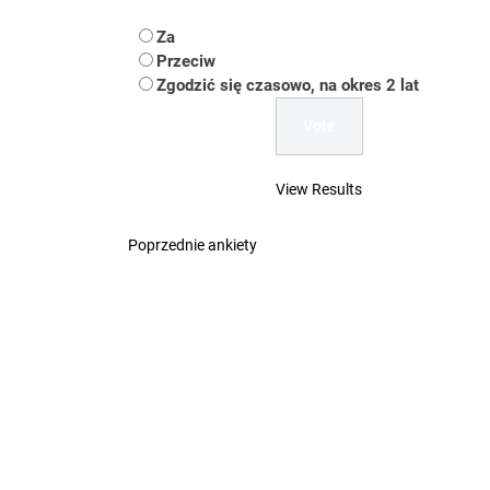
Koper – część 2.
Za
Koper
Przeciw
Zgodzić się czasowo, na okres 2 lat
Uwaga Dębieńsko –
Ilu mieszkańców m
View Results
Dość komentowania
Poprzednie ankiety