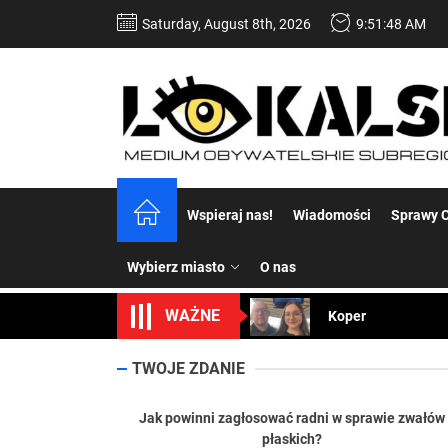
Skip
Saturday, August 8th, 2026
9:51:49 AM
to
the
content
Dość komentowania
Wspieraj nas!
Wiadomości
Sprawy C
Koper – część 2.
Wybierz miasto
O nas
Koper
WAŻNE
Uwaga Dębieńsko –
Ilu mieszkańców m
TWOJE ZDANIE
Dość komentowania
Jak powinni zagłosować radni w sprawie zwałów
płaskich?