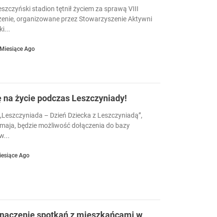
eszczyński stadion tętnił życiem za sprawą VIII
enie, organizowane przez Stowarzyszenie Aktywni
i...
 Miesiące Ago
ę na życie podczas Leszczyniady!
Leszczyniada – Dzień Dziecka z Leszczyniadą”,
 maja, będzie możliwość dołączenia do bazy
...
iesiące Ago
znaczenie spotkań z mieszkańcami w