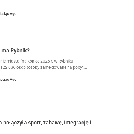
iesiąc Ago
w ma Rybnik?
nie miasta “na koniec 2025 r. w Rybniku
122 036 osób (osoby zameldowane na pobyt...
iesiąc Ago
a połączyła sport, zabawę, integrację i