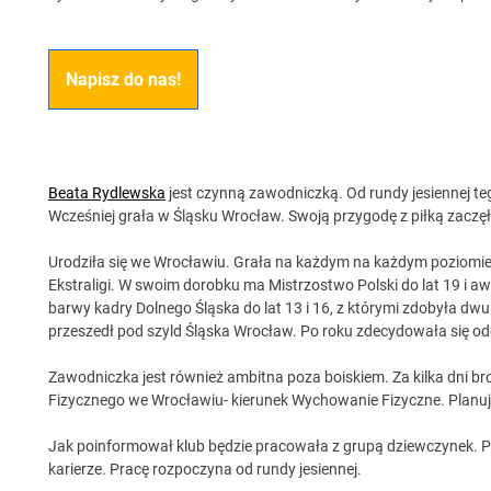
Napisz do nas!
Beata Rydlewska
jest czynną zawodniczką. Od rundy jesiennej 
Wcześniej grała w Śląsku Wrocław. Swoją przygodę z piłką zaczęł
Urodziła się we Wrocławiu. Grała na każdym na każdym poziomie
Ekstraligi. W swoim dorobku ma Mistrzostwo Polski do lat 19 i aw
barwy kadry Dolnego Śląska do lat 13 i 16, z którymi zdobyła dw
przeszedł pod szyld Śląska Wrocław. Po roku zdecydowała się od
Zawodniczka jest również ambitna poza boiskiem. Za kilka dni br
Fizycznego we Wrocławiu- kierunek Wychowanie Fizyczne. Planuje
Jak poinformował klub będzie pracowała z grupą dziewczynek.
karierze. Pracę rozpoczyna od rundy jesiennej.