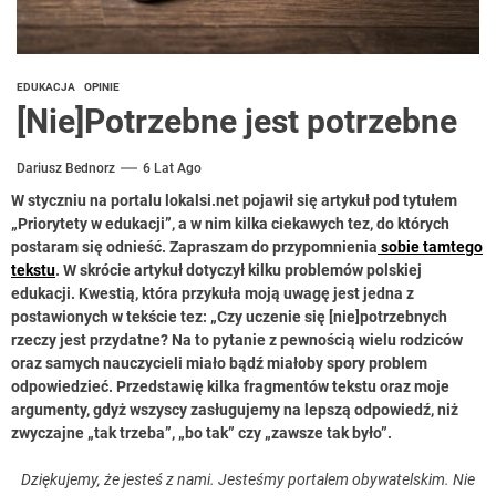
EDUKACJA
OPINIE
[Nie]Potrzebne jest potrzebne
Dariusz Bednorz
6 Lat Ago
W styczniu na portalu lokalsi.net pojawił się artykuł pod tytułem
„Priorytety w edukacji”, a w nim kilka ciekawych tez, do których
postaram się odnieść. Zapraszam do przypomnienia
sobie tamtego
tekstu
. W skrócie artykuł dotyczył kilku problemów polskiej
edukacji. Kwestią, która przykuła moją uwagę jest jedna z
postawionych w tekście tez: „Czy uczenie się [nie]potrzebnych
rzeczy jest przydatne? Na to pytanie z pewnością wielu rodziców
oraz samych nauczycieli miało bądź miałoby spory problem
odpowiedzieć. Przedstawię kilka fragmentów tekstu oraz moje
argumenty, gdyż wszyscy zasługujemy na lepszą odpowiedź, niż
zwyczajne „tak trzeba”, „bo tak” czy „zawsze tak było”.
Dziękujemy, że jesteś z nami. Jesteśmy portalem obywatelskim. Nie