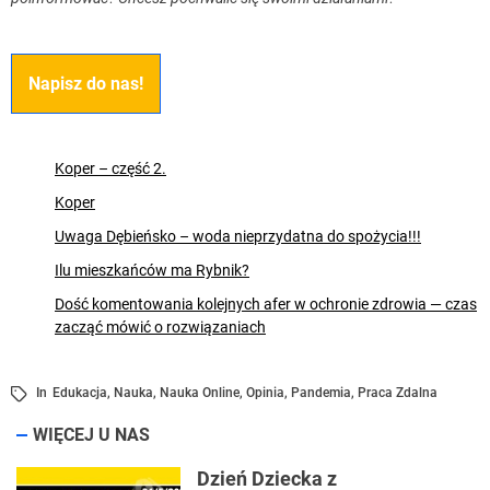
Napisz do nas!
Koper – część 2.
Koper
Uwaga Dębieńsko – woda nieprzydatna do spożycia!!!
Ilu mieszkańców ma Rybnik?
Dość komentowania kolejnych afer w ochronie zdrowia — czas
zacząć mówić o rozwiązaniach
In
Edukacja
,
Nauka
,
Nauka Online
,
Opinia
,
Pandemia
,
Praca Zdalna
WIĘCEJ U NAS
Dzień Dziecka z