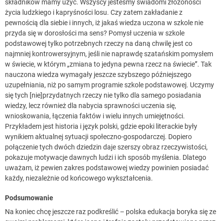
składników mamy użyć. Wszyscy jesteśmy świadomi złożoności
życia ludzkiego i kapryśności losu. Czy zatem zakładanie z
pewnością dla siebie i innych, iż jakaś wiedza uczona w szkole nie
przyda się w dorosłości ma sens? Pomysł uczenia w szkole
podstawowej tylko potrzebnych rzeczy na daną chwilę jest co
najmniej kontrowersyjnym, jeśli nie naprawdę szatańskim pomysłem
w świecie, w którym „zmiana to jedyna pewna rzecz na świecie”. Tak
nauczona wiedza wymagały jeszcze szybszego późniejszego
uzupełniania, niż po samym programie szkole podstawowej. Uczymy
się tych [nie]przydatnych rzeczy nie tylko dla samego posiadania
wiedzy, lecz również dla nabycia sprawności uczenia się,
wnioskowania, łączenia faktów i wielu innych umiejętności.
Przykładem jest historia i język polski, gdzie epoki literackie były
wynikiem aktualnej sytuacji społeczno-gospodarczej. Dopiero
połączenie tych dwóch dziedzin daje szerszy obraz rzeczywistości,
pokazuje motywacje dawnych ludzi i ich sposób myślenia. Dlatego
uważam, iż pewien zakres podstawowej wiedzy powinien posiadać
każdy, niezależnie od końcowego wykształcenia.
Podsumowanie
Na koniec chcę jeszcze raz podkreślić – polska edukacja boryka się ze