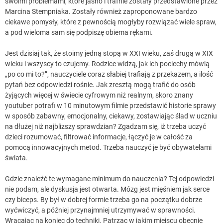
swoimi problemami, które jasno i trafnie zostały przedstawione przez
Marcina Stempniaka. Zostały również zaproponowane bardzo
ciekawe pomysły, które z pewnością mogłyby rozwiązać wiele spraw,
a pod wieloma sam się podpiszę obiema rękami.
Jest dzisiaj tak, że stoimy jedną stopą w XXI wieku, zaś drugą w XIX
wieku i wszyscy to czujemy. Rodzice widzą, jak ich pociechy mówią
„po co mi to?”, nauczyciele coraz słabiej trafiają z przekazem, a ilość
pytań bez odpowiedzi rośnie. Jak zresztą mogą trafić do osób
żyjących więcej w świecie cyfrowym niż realnym, skoro znany
youtuber potrafi w 10 minutowym filmie przedstawić historie sprawy
w sposób zabawny, emocjonalny, ciekawy, zostawiając ślad w uczniu
na dłużej niż najbliższy sprawdzian? Zgadzam się, iż trzeba uczyć
dzieci rozumować, filtrować informacje, łączyć je w całość za
pomocą innowacyjnych metod. Trzeba nauczyć je być obywatelami
świata.
Gdzie znaleźć te wymagane minimum do nauczenia? Tej odpowiedzi
nie podam, ale dyskusja jest otwarta. Mózg jest mięśniem jak serce
czy biceps. By był w dobrej formie trzeba go na początku dobrze
wyćwiczyć, a później przynajmniej utrzymywać w sprawności.
Wracając na koniec do techniki. Patrząc w jakim miejscu obecnie