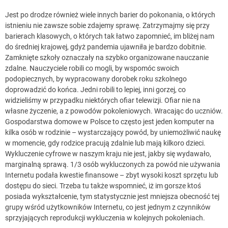
Jest po drodze również wiele innych barier do pokonania, o których
istnieniu nie zawsze sobie zdajemy sprawę. Zatrzymajmy się przy
barierach klasowych, o których tak łatwo zapomnieć, im bliżej nam
do średniej krajowej, gdyż pandemia ujawniła je bardzo dobitnie.
Zamknięte szkoły oznaczały na szybko organizowane nauczanie
zdalne. Nauczyciele robili co mogli, by wspomóc swoich
podopiecznych, by wypracowany dorobek roku szkolnego
doprowadzić do końca. Jedni robili to lepiej, inni gorzej, co
widzieliśmy w przypadku niektórych ofiar telewizji. Ofiar nie na
własne życzenie, a z powodów pokoleniowych. Wracając do uczniów.
Gospodarstwa domowe w Polsce to często jest jeden komputer na
kilka osób w rodzinie – wystarczający powód, by uniemożliwić naukę
w momencie, gdy rodzice pracują zdalnie lub mają kilkoro dzieci.
Wykluczenie cyfrowe w naszym kraju nie jest, jakby się wydawało,
marginalną sprawą. 1/3 osób wykluczonych za powód nie używania
Internetu podała kwestie finansowe – zbyt wysoki koszt sprzętu lub
dostępu do sieci. Trzeba tu także wspomnieć, iż im gorsze ktoś
posiada wykształcenie, tym statystycznie jest mniejsza obecność tej
grupy wśród użytkowników Internetu, co jest jednym z czynników
sprzyjających reprodukcji wykluczenia w kolejnych pokoleniach.