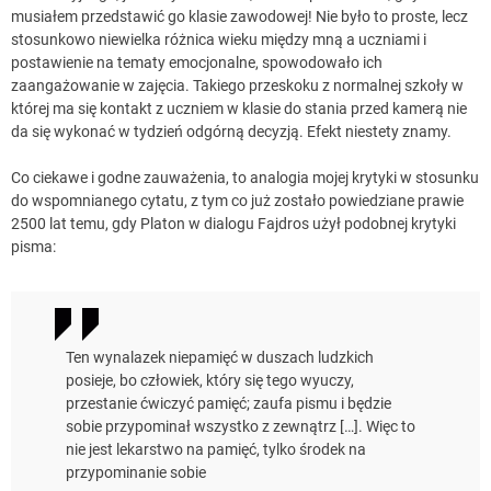
musiałem przedstawić go klasie zawodowej! Nie było to proste, lecz
stosunkowo niewielka różnica wieku między mną a uczniami i
postawienie na tematy emocjonalne, spowodowało ich
zaangażowanie w zajęcia. Takiego przeskoku z normalnej szkoły w
której ma się kontakt z uczniem w klasie do stania przed kamerą nie
da się wykonać w tydzień odgórną decyzją. Efekt niestety znamy.
Co ciekawe i godne zauważenia, to analogia mojej krytyki w stosunku
do wspomnianego cytatu, z tym co już zostało powiedziane prawie
2500 lat temu, gdy Platon w dialogu Fajdros użył podobnej krytyki
pisma:
Ten wynalazek niepamięć w duszach ludzkich
posieje, bo człowiek, który się tego wyuczy,
przestanie ćwiczyć pamięć; zaufa pismu i będzie
sobie przypominał wszystko z zewnątrz […]. Więc to
nie jest lekarstwo na pamięć, tylko środek na
przypominanie sobie