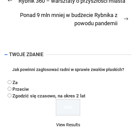
Rybnik 360 – warsztaty o przyszłości miasta
wpisu
Previous
post:
Ponad 9 mln mniej w budżecie Rybnika z
Ne
powodu pandemii
pos
TWOJE ZDANIE
Jak powinni zagłosować radni w sprawie zwałów płaskich?
Za
Przeciw
Zgodzić się czasowo, na okres 2 lat
View Results