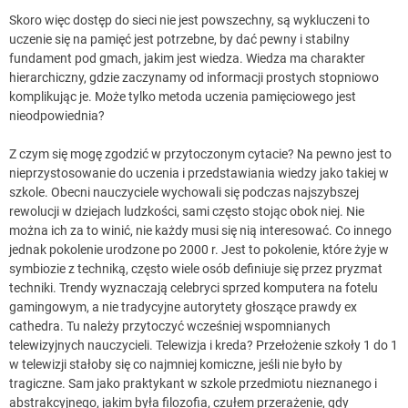
Skoro więc dostęp do sieci nie jest powszechny, są wykluczeni to
uczenie się na pamięć jest potrzebne, by dać pewny i stabilny
fundament pod gmach, jakim jest wiedza. Wiedza ma charakter
hierarchiczny, gdzie zaczynamy od informacji prostych stopniowo
komplikując je. Może tylko metoda uczenia pamięciowego jest
nieodpowiednia?
Z czym się mogę zgodzić w przytoczonym cytacie? Na pewno jest to
nieprzystosowanie do uczenia i przedstawiania wiedzy jako takiej w
szkole. Obecni nauczyciele wychowali się podczas najszybszej
rewolucji w dziejach ludzkości, sami często stojąc obok niej. Nie
można ich za to winić, nie każdy musi się nią interesować. Co innego
jednak pokolenie urodzone po 2000 r. Jest to pokolenie, które żyje w
symbiozie z techniką, często wiele osób definiuje się przez pryzmat
techniki. Trendy wyznaczają celebryci sprzed komputera na fotelu
gamingowym, a nie tradycyjne autorytety głoszące prawdy ex
cathedra. Tu należy przytoczyć wcześniej wspomnianych
telewizyjnych nauczycieli. Telewizja i kreda? Przełożenie szkoły 1 do 1
w telewizji stałoby się co najmniej komiczne, jeśli nie było by
tragiczne. Sam jako praktykant w szkole przedmiotu nieznanego i
abstrakcyjnego, jakim była filozofia, czułem przerażenie, gdy