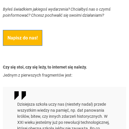
Byłeś świadkiem jakiegoś wydarzenia? Chciałbyś nas o czymś
poinformować? Chcesz pochwalić się swoimi działaniami?
Napisz do nas!
Czy się stoi, czy się leży, to internet się należy.
Jednym z pierwszych fragmentów jest:
Dzisiejsza szkoła uczy nas (niestety nadal) przede
wszystkim wiedzy na pamięć, np. dat panowania
królów, bitew, czy innych zdarzeń historycznych. W
XXI wieku jesteśmy już po rewolucji technologicznej,
której obecna szkoła jakby nie zauważa. Po co