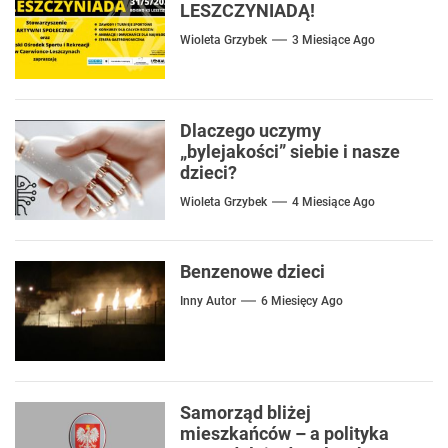
LESZCZYNIADĄ!
Wioleta Grzybek
3 Miesiące Ago
Dlaczego uczymy
„bylejakości” siebie i nasze
dzieci?
Wioleta Grzybek
4 Miesiące Ago
Benzenowe dzieci
Inny Autor
6 Miesięcy Ago
Samorząd bliżej
mieszkańców – a polityka