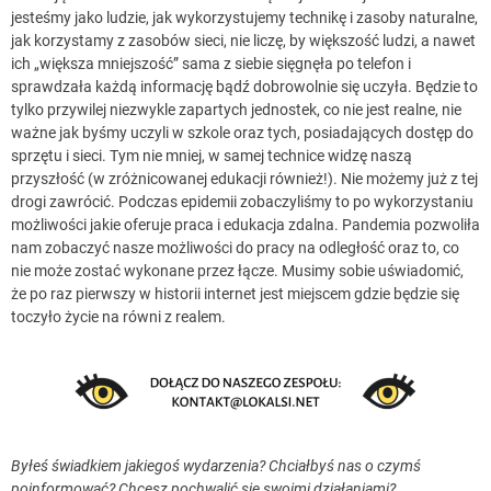
jesteśmy jako ludzie, jak wykorzystujemy technikę i zasoby naturalne,
jak korzystamy z zasobów sieci, nie liczę, by większość ludzi, a nawet
ich „większa mniejszość” sama z siebie sięgnęła po telefon i
sprawdzała każdą informację bądź dobrowolnie się uczyła. Będzie to
tylko przywilej niezwykle zapartych jednostek, co nie jest realne, nie
ważne jak byśmy uczyli w szkole oraz tych, posiadających dostęp do
sprzętu i sieci. Tym nie mniej, w samej technice widzę naszą
przyszłość (w zróżnicowanej edukacji również!). Nie możemy już z tej
drogi zawrócić. Podczas epidemii zobaczyliśmy to po wykorzystaniu
możliwości jakie oferuje praca i edukacja zdalna. Pandemia pozwoliła
nam zobaczyć nasze możliwości do pracy na odległość oraz to, co
nie może zostać wykonane przez łącze. Musimy sobie uświadomić,
że po raz pierwszy w historii internet jest miejscem gdzie będzie się
toczyło życie na równi z realem.
Byłeś świadkiem jakiegoś wydarzenia? Chciałbyś nas o czymś
poinformować? Chcesz pochwalić się swoimi działaniami?