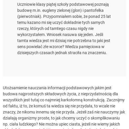
Uczniowie klasy piątej szkoły podstawowej poznają
budowę m.in. eugleny zielonej (glon) i pantofelka
(pierwotniak). Przypomniałem sobie, że ponad 25 lat
temu kazano mi się uczyć dokładnie tych samych
rzeczy, których od tamtego czasu nigdy nie
wykorzystałem. Wniosek nasuwa się jeden. Jeśli
tamta wiedza jest mi dzisiaj nie potrzebna to jaki jest
sens powielać złe wzorce? Wiedza pamięciowa w
dzisiejszych czasach jednak straciła na znaczeniu.
Utożsamienie nauczania informacji podstawowych jakim jest
budowa najprostszych składowych życia, z nieprzydatnością dla
wszystkich jest tutaj co najmniej karkołomną konstrukcją. Zacznijmy
od faktu, iż to, że komuś ta wiedza się nie przydała, to wcale nie
znaczy, że nikomu innemu się nie przyda. Jeżeli zaś nie nauczymy jak
działają organizmy proste, to jak chcemy uczyć o skomplikowaniu
np. ciała ludzkiego? Nie można upiec ciasta, jeżeli nie wiemy jakich