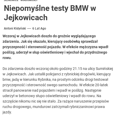
JEJKOWICE
WIADOMOŚCI
Niepomyślne testy BMW w
Jejkowicach
Antoni Kidyński
6 Lat Ago
Wczoraj w Jejkowicach doszło do groźnie wyglądającego
zdarzenia. Jak się okazało, kierujący osobówką sprawdzał
przyczepność i sterowność pojazdu. W efekcie mężczyzna wpadł
poślizg, uderzył w słup oświetleniowy i wjechał do przydrożnego
rowu.
Do zdarzenia doszło wczoraj około godziny 21.15 na ulicy Sumińskiej
w Jejkowicach. Jak ustalili policjanci z rybnickiej drogówki, kierujący
bmw, jadą w kierunku Rybnika, na prostym odcinku drogi testował
przyczepność i sterowność swego samochodu. W efekcie 20-latek
stracił panowanie nad pojazdem i wpadł w poślizg. Następnie
uderzył w betonowy słupo oświetleniowy i wpadł do rowu. Na
szczęście nikomu nic się nie stało. Za rażące naruszenie przepisów
ruchu drogowego, mundurowi zatrzymali rybniczaninowi prawa
jazdy.