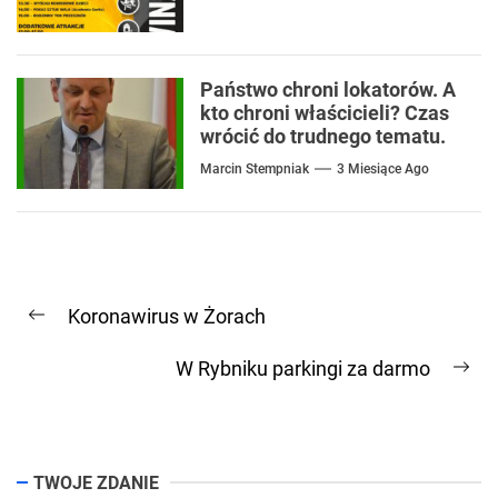
Państwo chroni lokatorów. A
kto chroni właścicieli? Czas
wrócić do trudnego tematu.
Marcin Stempniak
3 Miesiące Ago
Nawigacja
Koronawirus w Żorach
wpisu
Previous
post:
W Rybniku parkingi za darmo
Ne
pos
TWOJE ZDANIE