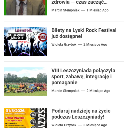
zdrowia — czas zacząć
mówić o rozwiązaniach
Marcin Stempniak
1 Miesiąc Ago
Bilety na Lyski Rock Festival
już dostępne!
Wioleta Grzybek
2 Miesiące Ago
VIII Leszczyniada połączyła
sport, zabawę, integrację i
pomaganie
Marcin Stempniak
2 Miesiące Ago
Podaruj nadzieję na życie
podczas Leszczyniady!
Wioleta Grzybek
3 Miesiące Ago