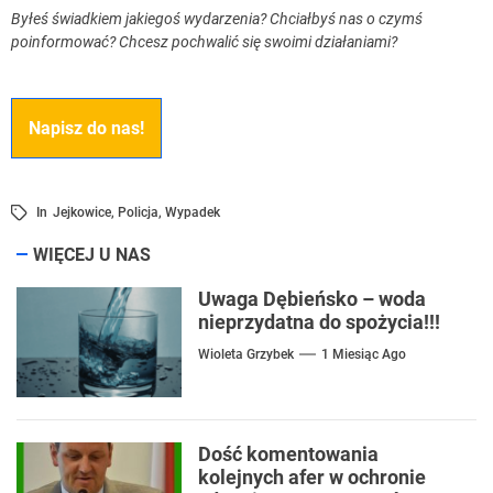
Byłeś świadkiem jakiegoś wydarzenia? Chciałbyś nas o czymś
poinformować? Chcesz pochwalić się swoimi działaniami?
Napisz do nas!
In
Jejkowice
,
Policja
,
Wypadek
WIĘCEJ U NAS
Uwaga Dębieńsko – woda
nieprzydatna do spożycia!!!
Wioleta Grzybek
1 Miesiąc Ago
Dość komentowania
kolejnych afer w ochronie