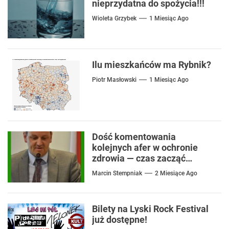
nieprzydatna do spożycia!!!
Wioleta Grzybek
1 Miesiąc Ago
Ilu mieszkańców ma Rybnik?
Piotr Masłowski
1 Miesiąc Ago
Dość komentowania
kolejnych afer w ochronie
zdrowia — czas zacząć
mówić o rozwiązaniach
Marcin Stempniak
2 Miesiące Ago
Bilety na Lyski Rock Festival
już dostępne!