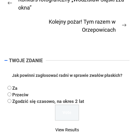
wpisu
Previous
okna”
post:
Kolejny pożar! Tym razem w
Ne
Orzepowicach
pos
TWOJE ZDANIE
Jak powinni zagłosować radni w sprawie zwałów płaskich?
Za
Przeciw
Zgodzić się czasowo, na okres 2 lat
View Results