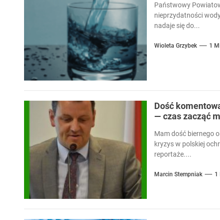
Państwowy Powiatowy
nieprzydatności wody
nadaje się do...
Wioleta Grzybek
1 M
Dość komentowan
— czas zacząć m
Mam dość biernego ob
kryzys w polskiej och
reportaże....
Marcin Stempniak
1