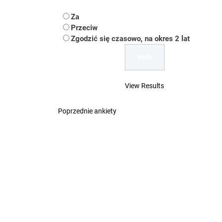
Koper – część 2.
Za
Przeciw
Koper
Zgodzić się czasowo, na okres 2 lat
Uwaga Dębieńsko –
Ilu mieszkańców m
View Results
Dość komentowania
Poprzednie ankiety