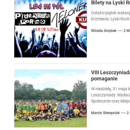
Bilety na Lyski 
Ostatni piątek wakacj
brzmienie. Lyski Rock 
Wioleta Grzybek
2 M
VIII Leszczyniad
pomaganie
W niedzielę, 31 maja l
Leszczyniady. Wydarz
Społecznie oraz Miejsk
Marcin Stempniak
2