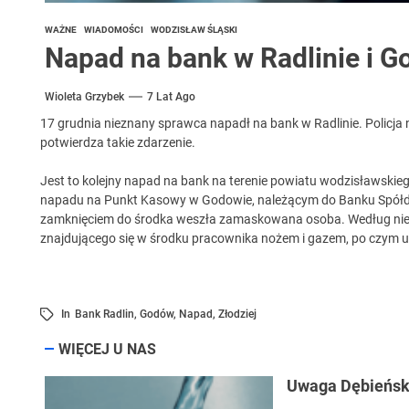
WAŻNE
WIADOMOŚCI
WODZISŁAW ŚLĄSKI
Napad na bank w Radlinie i G
Wioleta Grzybek
7 Lat Ago
17 grudnia nieznany sprawca napadł na bank w Radlinie. Policja ni
potwierdza takie zdarzenie.
Jest to kolejny napad na bank na terenie powiatu wodzisławskieg
napadu na Punkt Kasowy w Godowie, należącym do Banku Spółdzi
zamknięciem do środka weszła zamaskowana osoba. Według nieof
znajdującego się w środku pracownika nożem i gazem, po czym uk
In
Bank Radlin
,
Godów
,
Napad
,
Złodziej
WIĘCEJ U NAS
Uwaga Dębieńsko