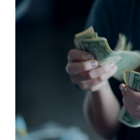
 woda nieprzydatna do spożycia!!!
a Rybnik?
 kolejnych afer w ochronie zdrowia — czas zacząć mówić o rozwiązan