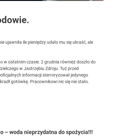
odowie.
e ujawniła ile pieniędzy udało mu się ukraść, ale
o w ostatnim czasie. 2 grudnia również doszło do
elczego w Jastrzębiu Zdroju. Tuż przed
icjalnych informacji sterroryzował jedynego
radł gotówkę. Pracownikowi nic się nie stało.
 – woda nieprzydatna do spożycia!!!