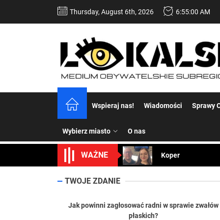
Skip
Thursday, August 6th, 2026
6:55:01 AM
to
the
content
Dość komentowania
Wspieraj nas!
Wiadomości
Sprawy C
Koper – część 2.
Wybierz miasto
O nas
Koper
WAŻNE
Uwaga Dębieńsko –
TWOJE ZDANIE
Ilu mieszkańców m
Jak powinni zagłosować radni w sprawie zwałów
Dość komentowania
płaskich?