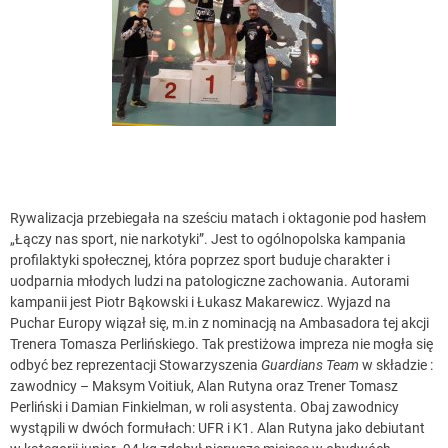
Rywalizacja przebiegała na sześciu mata
ch i oktagonie pod hasłem
„Łączy nas sport, nie narkotyki”. Jest to ogólnopolska kampania
profilaktyki społecznej, która poprzez sport buduje charakter i
uodparnia młodych ludzi na patologiczne zachowania. Autorami
kampanii jest Piotr Bąkowski i Łukasz Makarewicz. Wyjazd na
Puchar Europy wiązał się, m.in z nominacją na Ambasadora tej akcji
Trenera Tomasza Perlińskiego. Tak prestiżowa impreza nie mogła się
odbyć bez reprezentacji Stowarzyszenia
Guardians Team
w składzie :
zawodnicy – Maksym Voitiuk, Alan Rutyna oraz Trener Tomasz
Perliński i Damian Finkielman, w roli asystenta. Obaj zawodnicy
wystąpili w dwóch formułach: UFR i K1. Alan Rutyna jako debiutant