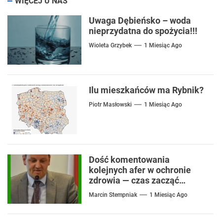
WIĘCEJ U NAS
Uwaga Dębieńsko – woda
nieprzydatna do spożycia!!!
Wioleta Grzybek
1 Miesiąc Ago
Ilu mieszkańców ma Rybnik?
Piotr Masłowski
1 Miesiąc Ago
Dość komentowania
kolejnych afer w ochronie
zdrowia — czas zacząć
mówić o rozwiązaniach
Marcin Stempniak
1 Miesiąc Ago