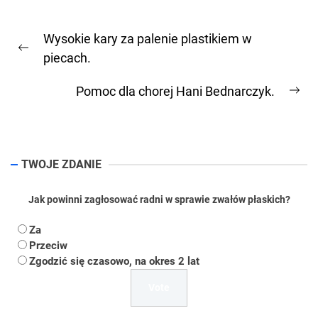
Nawigacja
Wysokie kary za palenie plastikiem w
wpisu
Previous
piecach.
post:
Pomoc dla chorej Hani Bednarczyk.
Ne
pos
TWOJE ZDANIE
Jak powinni zagłosować radni w sprawie zwałów płaskich?
Za
Przeciw
Zgodzić się czasowo, na okres 2 lat