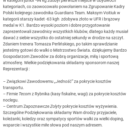
w kategorii junior -94 kg zdobył pierwsze miejsce w obydwóch
kategoriach, co zaowocowało powołaniem na Zgrupowanie Kadry
Polski kolejnego zawodnika Guardians Team. Maksym Voitiuk w
kategorii starszy kadet -63 kgh
zdobywa złoto w UFR i brązowy
medal w K1. Bardzo wysoki poziom i dobre przygotowanie
zaprezentowali zawodnicy wszystkich klubów, dlatego każdy musiał
dawać z siebie wszystko do ostatniej sekundy w drodze na szczyt.
Zdaniem trenera Tomasza Perlińskiego, po takim sprawdzianie
jesteśmy gotowi do walki o Mistrzostwo Świata. dziękujemy Bardzo
Gospodarzom Zawodów za dobrą organizacje, miłą i sportową
atmosferę. Wielkie podziękowania składamy sponsorom naszej
Reprezentacji :
– Związkowi Zawodowemu
„Jedność”
za pokrycie kosztów
transportu.
– Firmie
Tecom
z Rybnika (kasy fiskalne, wagi) za pokrycie kosztów
noclegu.
– Centrum Zapoznawcze
Zolyty
pokrycie kosztów wyżywienia.
Szczególne Podziękowania składamy Wam drodzy przyjaciele,
koleżanki, koledzy oraz sympatycy sportów walki za wielki doping,
wsparcie i wszystkie miłe słowa pod naszym adresem.