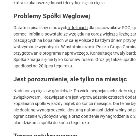
która szuka oszczędności i decyduje się na cięcia.
Problemy Spółki Węglowej
Ostatnio pisaliśmy o nowych
infoliniach
dla pracowników PGG, gdz
pomoc. Infolinia powstała ze względu na coraz większą liczbę 
pracujących na kopalniach w całej Polsce z każdym dniem przyby
wstrzymanie wydobycia. W ostatnim czasie Polska Grupa Górnicz
przygotowanie programu naprawczego. Konsultacje trwały bardz
Spółka zmaga się nie tylko koronawirusem. Grozi jej także upad
upadłości na 20 lipca tego roku.
Jest porozumienie, ale tylko na miesiąc
Nadchodzą cięcia w górnictwie. Po wielu negocjacjach udało si
związkowcami. Rozwiązaniem jest wprowadzenie czterech dodat
kopalniach spółki w każdy piątek do końca miesiąca. Dni te nie 
nie dostaną wynagrodzenia, dostaną natomiast dzień wolny od p
ograniczenie wydobycia węgla oraz obniżenie wynagrodzenia o 2
plan działania spółki do końca tego roku.
Tarcza antykryzysowa