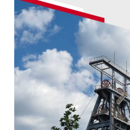
 woda nieprzydatna do spożycia!!!
a Rybnik?
 kolejnych afer w ochronie zdrowia — czas zacząć mówić o rozwiązan