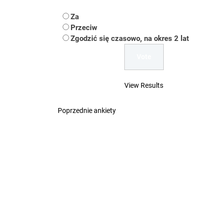
Koper – część 2.
Za
Koper
Przeciw
Zgodzić się czasowo, na okres 2 lat
Uwaga Dębieńsko –
Ilu mieszkańców m
View Results
Dość komentowania
Poprzednie ankiety