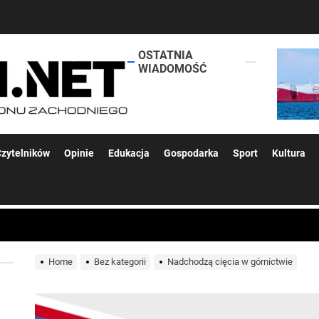
OSTATNIA
lokalsi.net
WIADOMOŚĆ
 kolejnych afer w ochronie zdrowia — czas zacząć mówić o rozwiązan
zytelników
Opinie
Edukacja
Gospodarka
Sport
Kultura
 woda nieprzydatna do spożycia!!!
a Rybnik?
Home
Bez kategorii
Nadchodzą cięcia w górnictwie
 kolejnych afer w ochronie zdrowia — czas zacząć mówić o rozwiązan