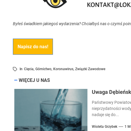
Byłeś świadkiem jakiegoś wydarzenia? Chciałbyś nas o czymś poi
Napisz do nas!
In
Cięcia
,
Górnictwo
,
Koronawirus
,
Związki Zawodowe
WIĘCEJ U NAS
Uwaga Dębieńsko
Państwowy Powiatowy
nieprzydatności wody
nadaje się do...
Wioleta Grzybek
1 M