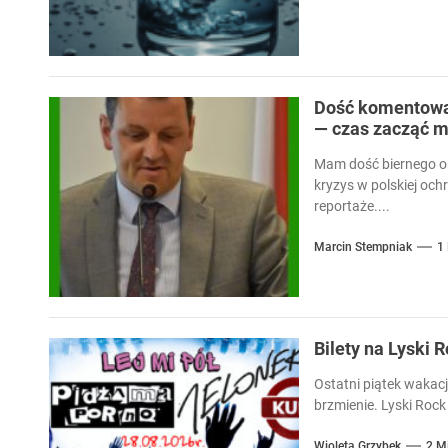
Dość komentowan
— czas zacząć m
Mam dość biernego ob
kryzys w polskiej och
reportaże....
Marcin Stempniak
1
Bilety na Lyski 
Ostatni piątek wakacj
brzmienie. Lyski Rock 
Wioleta Grzybek
2 M