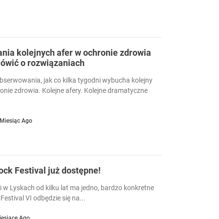
ia kolejnych afer w ochronie zdrowia
ówić o rozwiązaniach
serwowania, jak co kilka tygodni wybucha kolejny
ronie zdrowia. Kolejne afery. Kolejne dramatyczne
 Miesiąc Ago
Rock Festival już dostępne!
i w Lyskach od kilku lat ma jedno, bardzo konkretne
Festival VI odbędzie się na...
iesiące Ago