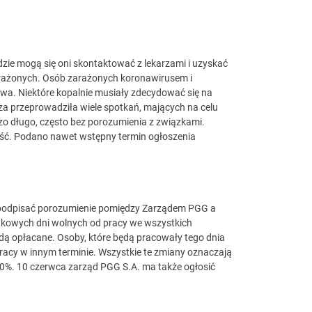
ie mogą się oni skontaktować z lekarzami i uzyskać
zarażonych. Osób zarażonych koronawirusem i
wa. Niektóre kopalnie musiały zdecydować się na
a przeprowadziła wiele spotkań, mających na celu
o długo, często bez porozumienia z związkami.
łość. Podano nawet wstępny termin ogłoszenia
ę podpisać porozumienie pomiędzy Zarządem PGG a
kowych dni wolnych od pracy we wszystkich
będą opłacane. Osoby, które będą pracowały tego dnia
racy w innym terminie. Wszystkie te zmiany oznaczają
0%. 10 czerwca zarząd PGG S.A. ma także ogłosić