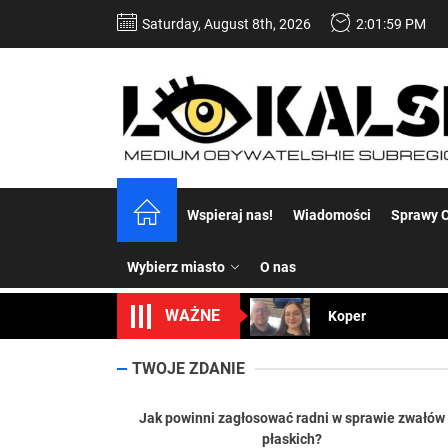
Skip
Saturday, August 8th, 2026
2:02:00 PM
to
the
content
Dość komentowania
Wspieraj nas!
Wiadomości
Sprawy C
Koper – część 2.
Wybierz miasto
O nas
Koper
WAŻNE
Uwaga Dębieńsko –
Ilu mieszkańców m
TWOJE ZDANIE
Dość komentowania
Jak powinni zagłosować radni w sprawie zwałów
płaskich?