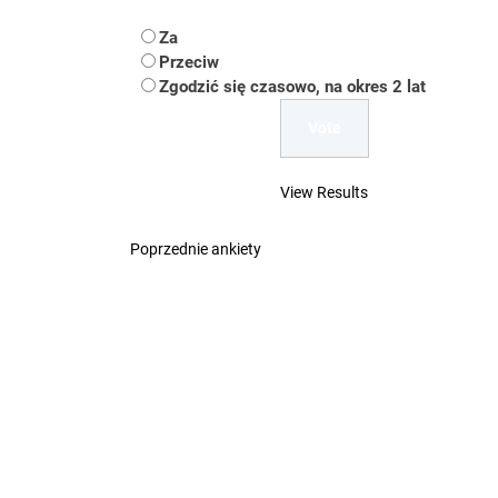
Koper – część 2.
Za
Koper
Przeciw
Zgodzić się czasowo, na okres 2 lat
Uwaga Dębieńsko –
Ilu mieszkańców m
View Results
Dość komentowania
Poprzednie ankiety