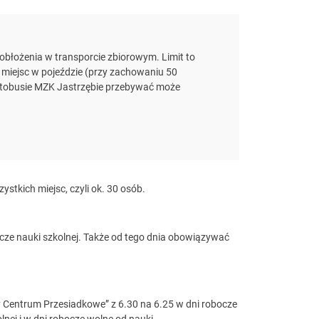
błożenia w transporcie zbiorowym. Limit to
 miejsc w pojeździe (przy zachowaniu 50
autobusie MZK Jastrzębie przebywać może
ystkich miejsc, czyli ok. 30 osób.
ocze nauki szkolnej. Także od tego dnia obowiązywać
y Centrum Przesiadkowe” z 6.30 na 6.25 w dni robocze
lnej i w dni robocze wolne od nauki.