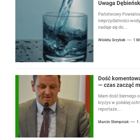
Uwaga Dębieńsko
Państwowy Powiatowy
nieprzydatności wody
nadaje się do...
Wioleta Grzybek
1 M
Dość komentowan
— czas zacząć m
Mam dość biernego ob
kryzys w polskiej och
reportaże....
Marcin Stempniak
1