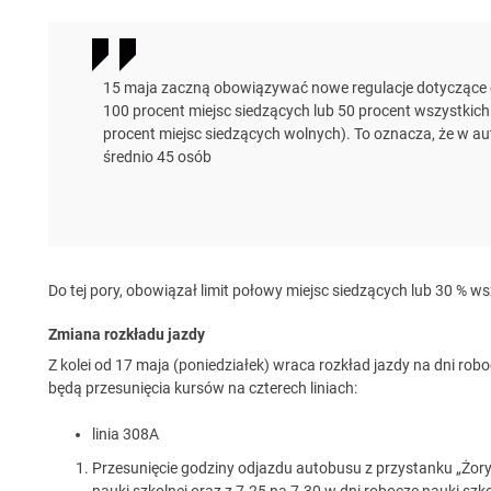
15 maja zaczną obowiązywać nowe regulacje dotyczące o
100 procent miejsc siedzących lub 50 procent wszystkich
procent miejsc siedzących wolnych). To oznacza, że w 
średnio 45 osób
Do tej pory, obowiązał limit połowy miejsc siedzących lub 30 % wsz
Zmiana rozkładu jazdy
Z kolei od 17 maja (poniedziałek) wraca rozkład jazdy na dni rob
będą przesunięcia kursów na czterech liniach:
linia 308A
Przesunięcie godziny odjazdu autobusu z przystanku „Żor
nauki szkolnej oraz z 7.25 na 7.30 w dni robocze nauki szko