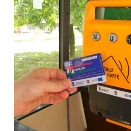
 woda nieprzydatna do spożycia!!!
a Rybnik?
 kolejnych afer w ochronie zdrowia — czas zacząć mówić o rozwiązan