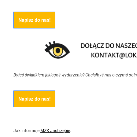
Napisz do nas!
Byłeś świadkiem jakiegoś wydarzenia? Chciałbyś nas o czymś poi
Napisz do nas!
Jak informuje
MZK Jastrzębie
: