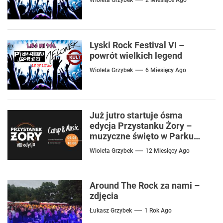
Wioleta Grzybek
2 Miesiące Ago
Lyski Rock Festival VI –
powrót wielkich legend
Wioleta Grzybek
6 Miesięcy Ago
Już jutro startuje ósma
edycja Przystanku Żory –
muzyczne święto w Parku
Cegielnia
Wioleta Grzybek
12 Miesięcy Ago
Around The Rock za nami –
zdjęcia
Łukasz Grzybek
1 Rok Ago