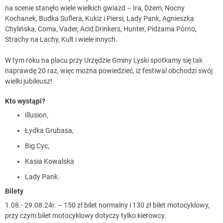
na scenie stanęło wiele wielkich gwiazd – Ira, Dżem, Nocny
Kochanek, Budka Suflera, Kukiz i Piersi, Lady Pank, Agnieszka
Chylińska, Coma, Vader, Acid Drinkers, Hunter, Pidżama Porno,
Strachy na Lachy, Kult i wiele innych.
W tym roku na placu przy Urzędzie Gminy Lyski spotkamy się tak
naprawdę 20 raz, więc można powiedzieć, iż festiwal obchodzi swój
wielki jubileusz!
Kto wystąpi?
Illusion,
Łydka Grubasa,
Big Cyc,
Kasia Kowalska
Lady Pank.
Bilety
1.08.- 29.08.24r. – 150 zł bilet normalny i 130 zł bilet motocyklowy,
przy czym bilet motocyklowy dotyczy tylko kierowcy.