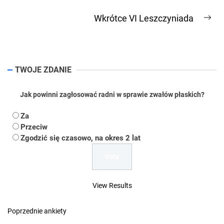
post:
Wkrótce VI Leszczyniada
Ne
pos
TWOJE ZDANIE
Jak powinni zagłosować radni w sprawie zwałów płaskich?
Za
Przeciw
Zgodzić się czasowo, na okres 2 lat
View Results
Poprzednie ankiety