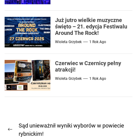
Już jutro wielkie muzyczne
święto – 21. edycja Festiwalu
Around The Rock!
Wioleta Grzybek
1 Rok Ago
Czerwiec w Czernicy pełny
atrakcji!
Wioleta Grzybek
1 Rok Ago
Nawigacja
Sąd unieważnił wyniki wyborów w powiecie
wpisu
Previous
rybnickim!