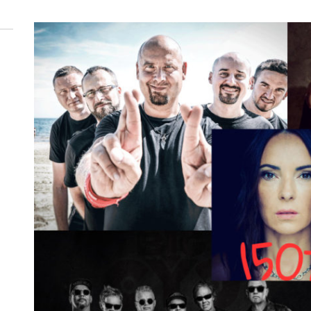
 woda nieprzydatna do spożycia!!!
a Rybnik?
 kolejnych afer w ochronie zdrowia — czas zacząć mówić o rozwiązan