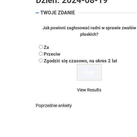
Dzień:
2024-08-19
Koper – część 2.
TWOJE ZDANIE
Koper
Jak powinni zagłosować radni w sprawie zwałów
płaskich?
Uwaga Dębieńsko –
Za
Ilu mieszkańców m
Przeciw
Zgodzić się czasowo, na okres 2 lat
Dość komentowania
View Results
Poprzednie ankiety