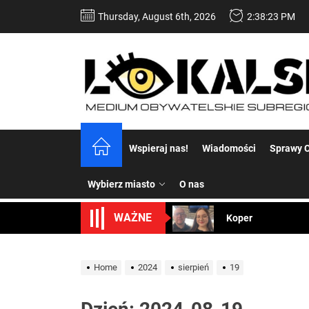
Skip
Thursday, August 6th, 2026
2:38:23 PM
to
the
content
Dość komentowania
Wspieraj nas!
Wiadomości
Sprawy C
Koper – część 2.
Wybierz miasto
O nas
Koper
WAŻNE
Uwaga Dębieńsko –
Ilu mieszkańców m
Home
2024
sierpień
19
Dość komentowania