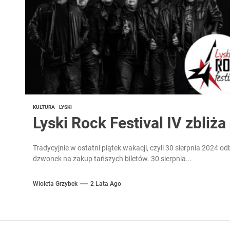
KULTURA
LYSKI
Lyski Rock Festival IV zbliża
Tradycyjnie w ostatni piątek wakacji, czyli 30 sierpnia 2024 odb
dzwonek na zakup tańszych biletów. 30 sierpnia...
Wioleta Grzybek
2 Lata Ago