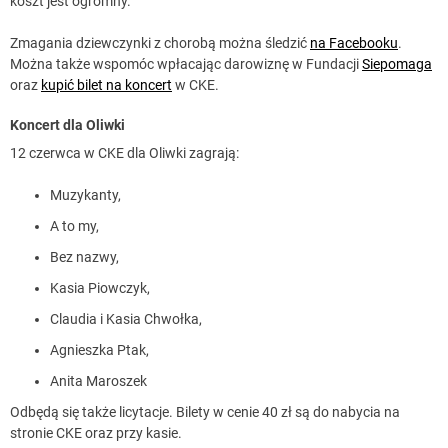
koszt jest ogromny.
Zmagania dziewczynki z chorobą można śledzić
na Facebooku
.
Można także wspomóc wpłacając darowiznę w Fundacji
Siepomaga
oraz
kupić bilet na koncert
w CKE.
Koncert dla Oliwki
12 czerwca w CKE dla Oliwki zagrają:
Muzykanty,
A to my,
Bez nazwy,
Kasia Piowczyk,
Claudia i Kasia Chwołka,
Agnieszka Ptak,
Anita Maroszek
Odbędą się także licytacje. Bilety w cenie 40 zł są do nabycia na
stronie CKE oraz przy kasie.