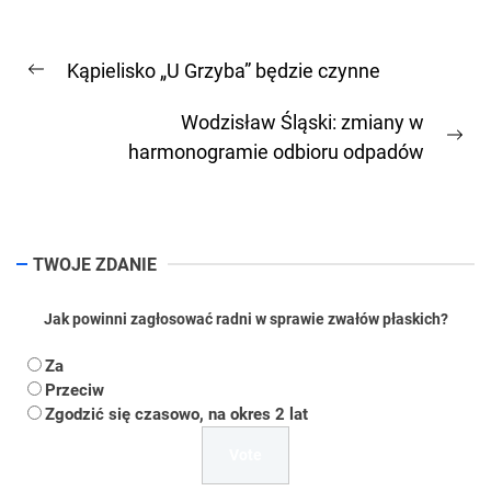
Nawigacja
Kąpielisko „U Grzyba” będzie czynne
wpisu
Previous
post:
Wodzisław Śląski: zmiany w
Ne
harmonogramie odbioru odpadów
pos
TWOJE ZDANIE
Jak powinni zagłosować radni w sprawie zwałów płaskich?
Za
Przeciw
Zgodzić się czasowo, na okres 2 lat