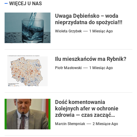
WIĘCEJ U NAS
Uwaga Dębieńsko – woda
nieprzydatna do spożycia!!!
Wioleta Grzybek
1 Miesiąc Ago
Ilu mieszkańców ma Rybnik?
Piotr Masłowski
1 Miesiąc Ago
Dość komentowania
kolejnych afer w ochronie
zdrowia — czas zacząć
mówić o rozwiązaniach
Marcin Stempniak
2 Miesiące Ago