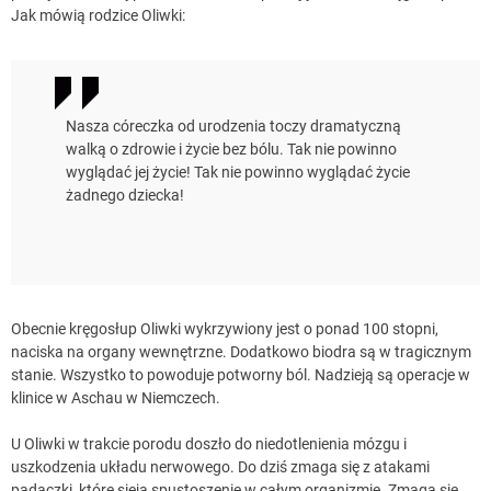
Jak mówią rodzice Oliwki:
Nasza córeczka od urodzenia toczy dramatyczną
walką o zdrowie i życie bez bólu. Tak nie powinno
wyglądać jej życie! Tak nie powinno wyglądać życie
żadnego dziecka!
Obecnie kręgosłup Oliwki wykrzywiony jest o ponad 100 stopni,
naciska na organy wewnętrzne. Dodatkowo biodra są w tragicznym
stanie. Wszystko to powoduje potworny ból. Nadzieją są operacje w
klinice w Aschau w Niemczech.
U Oliwki w trakcie porodu doszło do niedotlenienia mózgu i
uszkodzenia układu nerwowego. Do dziś zmaga się z atakami
padaczki, które sieją spustoszenie w całym organizmie. Zmaga się