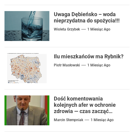
Uwaga Dębieńsko – woda
nieprzydatna do spożycia!!!
Wioleta Grzybek
1 Miesiąc Ago
Ilu mieszkańców ma Rybnik?
Piotr Masłowski
1 Miesiąc Ago
Dość komentowania
kolejnych afer w ochronie
zdrowia — czas zacząć
mówić o rozwiązaniach
Marcin Stempniak
1 Miesiąc Ago