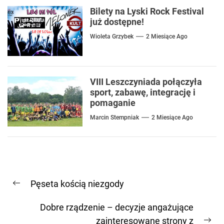
Bilety na Lyski Rock Festival
już dostępne!
Wioleta Grzybek
2 Miesiące Ago
VIII Leszczyniada połączyła
sport, zabawę, integrację i
pomaganie
Marcin Stempniak
2 Miesiące Ago
Nawigacja
Pęseta kością niezgody
wpisu
Previous
post:
Dobre rządzenie – decyzje angażujące
zainteresowane strony z