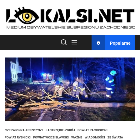
Skip
to
the
content
Popularne
CZERWIONKA-LESZCZYNY
JASTRZĘBIE-ZDRÓJ
POWIAT RACIBORSKI
POWIAT RYBNICKI
POWIAT WODZISŁAWSKI
WAŻNE
WIADOMOŚCI
ZE ŚWIATA