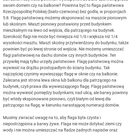
swoim domem czy na balkonie? Powinna być to flaga państwowa
Rzeczpospolitej Polskiej (biało-czerwona) bez godła, w proporcjach
5:8. Flagę państwową możemy eksponować na maszcie pionowym
lub skośnym. Maszt pionowy postawiony przed budynkiem
mieszkalnym na lewo od wejścia, dla patrzącego na budynek.
Szerokość flagi nie może być mniejsza niż 1/6 i większa niż 1/4
wysokości masztu. Maszt skośny przytwierdzony do budynku, także
powinien być po lewej stronie od wejścia. Nie możemy umieszczać
flagi państwowej na dachu domów czy innych budynków. Ten
przywilej mają tylko urzędy państwowe. Flagę państwową można
wywiesić na drążku prostopadłym do ściany budynku. Tak
najczęściej czynimy wywieszając flagę w oknie czy na balkonie.
Zalecana jest strona lewa okna lub balkonu dla patrzącego na
budynek, czyli prawa dla wywieszającego flagę. Flagę państwową
można wywiesić pomiędzy budynkami, nad ulicą, ale barwy powinny
być wtedy eksponowane pionowo, czyli białym od lewej dla
patrzącego na flagę, w kierunku narastającej numeracji domów.
Musimy zwracać uwagę na to, aby flaga była czysta i
niepostrzępiona a barwy żywe. Flaga nie może dotykać ziemi czy
wody i nie można umieszczać na fladze żadnych napisów oraz