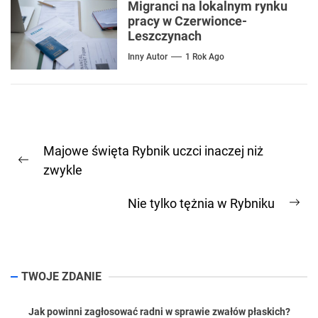
Migranci na lokalnym rynku
pracy w Czerwionce-
Leszczynach
Inny Autor
1 Rok Ago
Nawigacja
Majowe święta Rybnik uczci inaczej niż
wpisu
Previous
zwykle
post:
Nie tylko tężnia w Rybniku
Ne
pos
TWOJE ZDANIE
Jak powinni zagłosować radni w sprawie zwałów płaskich?