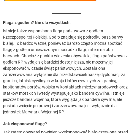
Flaga z godłem? Nie dla wszystkich.
Istnieje także wspominana flaga państwowa z godłem
Rzeczpospolitej Polskiej. Godło znajduje się pośrodku pasa barwy
białej. To bardzo ważne, ponieważ bardzo często można spotkać
flagę z godłem umieszczonym pośrodku flagi, zatem na obu
barwach. Chociaż z punktu widzenia obywatela, flaga państwowa z
godłem RP, wydaje się bardziej dostojniejsza, nie możemy jej
eksponować w czasie świąt państwowych. Została ona
zarezerwowana wyłącznie dla przedstawicieli naszej dyplomacji za
granicą, lotnisk cywilnych w kraju i lotów cywilnych za granicą,
kapitanatów portów, wojska w kontaktach międzynarodowych oraz
statków morskich i wtedy występuje jako bandera cywilna. Istnieje
jeszcze bandera wojenna, która wygląda jak bandera cywilna, ale
posiada wcięcie po prawej i zarezerwowana jest wyłącznie dla
jednostek Marynarki Wojennej RP.
Jak eksponować flagę?
Jak zatem obywatel powinien wyeksponować biało-czerwoną przed