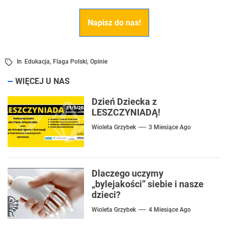
Napisz do nas!
In
Edukacja
,
Flaga Polski
,
Opinie
WIĘCEJ U NAS
Dzień Dziecka z
LESZCZYNIADĄ!
Wioleta Grzybek
3 Miesiące Ago
Dlaczego uczymy
„bylejakości” siebie i nasze
dzieci?
Wioleta Grzybek
4 Miesiące Ago