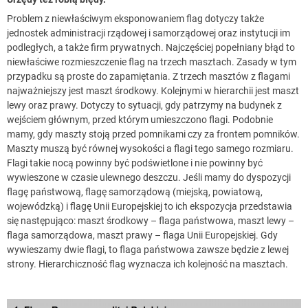
Problem z niewłaściwym eksponowaniem flag dotyczy także
jednostek administracji rządowej i samorządowej oraz instytucji im
podległych, a także firm prywatnych. Najczęściej popełniany błąd to
niewłaściwe rozmieszczenie flag na trzech masztach. Zasady w tym
przypadku są proste do zapamiętania. Z trzech masztów z flagami
najważniejszy jest maszt środkowy. Kolejnymi w hierarchii jest maszt
lewy oraz prawy. Dotyczy to sytuacji, gdy patrzymy na budynek z
wejściem głównym, przed którym umieszczono flagi. Podobnie
mamy, gdy maszty stoją przed pomnikami czy za frontem pomników.
Maszty muszą być równej wysokości a flagi tego samego rozmiaru.
Flagi takie nocą powinny być podświetlone i nie powinny być
wywieszone w czasie ulewnego deszczu. Jeśli mamy do dyspozycji
flagę państwową, flagę samorządową (miejską, powiatową,
wojewódzką) i flagę Unii Europejskiej to ich ekspozycja przedstawia
się następująco: maszt środkowy – flaga państwowa, maszt lewy –
flaga samorządowa, maszt prawy – flaga Unii Europejskiej. Gdy
wywieszamy dwie flagi, to flaga państwowa zawsze będzie z lewej
strony. Hierarchiczność flag wyznacza ich kolejność na masztach.