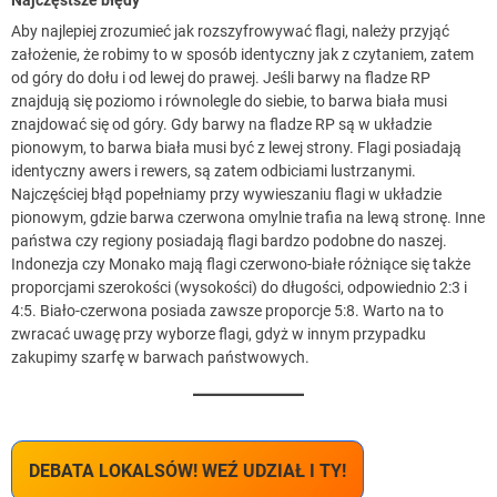
Najczęstsze błędy
Aby najlepiej zrozumieć jak rozszyfrowywać flagi, należy przyjąć
założenie, że robimy to w sposób identyczny jak z czytaniem, zatem
od góry do dołu i od lewej do prawej. Jeśli barwy na fladze RP
znajdują się poziomo i równolegle do siebie, to barwa biała musi
znajdować się od góry. Gdy barwy na fladze RP są w układzie
pionowym, to barwa biała musi być z lewej strony. Flagi posiadają
identyczny awers i rewers, są zatem odbiciami lustrzanymi.
Najczęściej błąd popełniamy przy wywieszaniu flagi w układzie
pionowym, gdzie barwa czerwona omylnie trafia na lewą stronę. Inne
państwa czy regiony posiadają flagi bardzo podobne do naszej.
Indonezja czy Monako mają flagi czerwono-białe różniące się także
proporcjami szerokości (wysokości) do długości, odpowiednio 2:3 i
4:5. Biało-czerwona posiada zawsze proporcje 5:8. Warto na to
zwracać uwagę przy wyborze flagi, gdyż w innym przypadku
zakupimy szarfę w barwach państwowych.
DEBATA LOKALSÓW! WEŹ UDZIAŁ I TY!