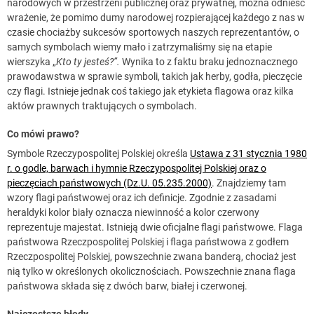
narodowych w przestrzeni publicznej oraz prywatnej, można odnieść
wrażenie, że pomimo dumy narodowej rozpierającej każdego z nas w
czasie chociażby sukcesów sportowych naszych reprezentantów, o
samych symbolach wiemy mało i zatrzymaliśmy się na etapie
wierszyka „
Kto ty jesteś?”.
Wynika to z faktu braku jednoznacznego
prawodawstwa w sprawie symboli, takich jak herby, godła, pieczęcie
czy flagi. Istnieje jednak coś takiego jak etykieta flagowa oraz kilka
aktów prawnych traktujących o symbolach.
Co mówi prawo?
Symbole Rzeczypospolitej Polskiej określa
Ustawa z 31 stycznia 1980
r. o godle, barwach i hymnie Rzeczypospolitej Polskiej oraz o
pieczęciach państwowych (Dz.U. 05.235.2000)
. Znajdziemy tam
wzory flagi państwowej oraz ich definicje. Zgodnie z zasadami
heraldyki kolor biały oznacza niewinność a kolor czerwony
reprezentuje majestat. Istnieją dwie oficjalne flagi państwowe. Flaga
państwowa Rzeczpospolitej Polskiej i flaga państwowa z godłem
Rzeczpospolitej Polskiej, powszechnie zwana banderą, chociaż jest
nią tylko w określonych okolicznościach. Powszechnie znana flaga
państwowa składa się z dwóch barw, białej i czerwonej.