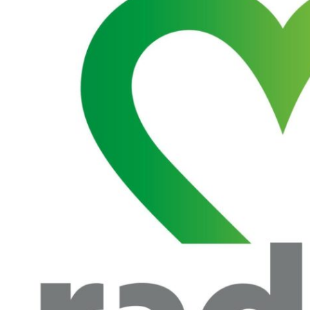
 woda nieprzydatna do spożycia!!!
a Rybnik?
 kolejnych afer w ochronie zdrowia — czas zacząć mówić o rozwiązan