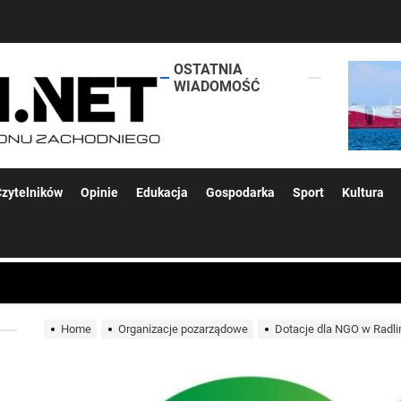
OSTATNIA
lokalsi.net
WIADOMOŚĆ
 kolejnych afer w ochronie zdrowia — czas zacząć mówić o rozwiązan
zytelników
Opinie
Edukacja
Gospodarka
Sport
Kultura
 woda nieprzydatna do spożycia!!!
Home
Organizacje pozarządowe
Dotacje dla NGO w Radlin
a Rybnik?
 kolejnych afer w ochronie zdrowia — czas zacząć mówić o rozwiązan