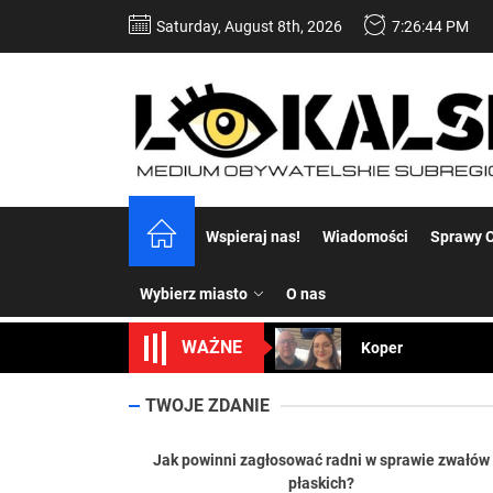
Skip
Saturday, August 8th, 2026
7:26:45 PM
to
the
content
Dość komentowania
Wspieraj nas!
Wiadomości
Sprawy C
Koper – część 2.
Wybierz miasto
O nas
Koper
WAŻNE
Uwaga Dębieńsko –
TWOJE ZDANIE
Ilu mieszkańców m
Jak powinni zagłosować radni w sprawie zwałów
Dość komentowania
płaskich?