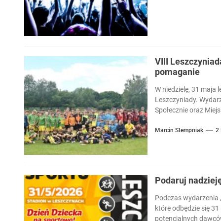
VIII Leszczyniad
pomaganie
W niedzielę, 31 maja l
Leszczyniady. Wydarz
Społecznie oraz Miejsk
Marcin Stempniak
2
Podaruj nadziej
Podczas wydarzenia „
które odbędzie się 31
potencjalnych dawców