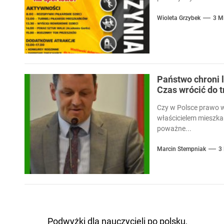
Wioleta Grzybek
3 M
Państwo chroni l
Czas wrócić do 
Czy w Polsce prawo 
właścicielem mieszka
poważne...
Marcin Stempniak
3
Nawigacja
Podwyżki dla nauczycieli po polsku,