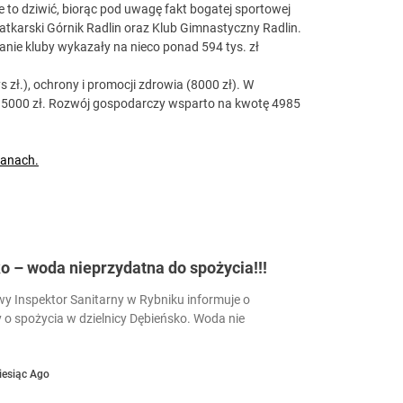
e to dziwić, biorąc pod uwagę fakt bogatej sportowej
siatkarski Górnik Radlin oraz Klub Gimnastyczny Radlin.
wanie kluby wykazały na nieco ponad 594 tys. zł
s zł.), ochrony i promocji zdrowia (8000 zł). W
ę 15000 zł. Rozwój gospodarczy wsparto na kwotę 4985
lanach.
 – woda nieprzydatna do spożycia!!!
 Inspektor Sanitarny w Rybniku informuje o
 o spożycia w dzielnicy Dębieńsko. Woda nie
iesiąc Ago