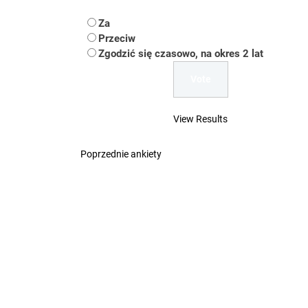
Koper – część 2.
Za
Przeciw
Koper
Zgodzić się czasowo, na okres 2 lat
Uwaga Dębieńsko –
Ilu mieszkańców m
View Results
Dość komentowania
Poprzednie ankiety