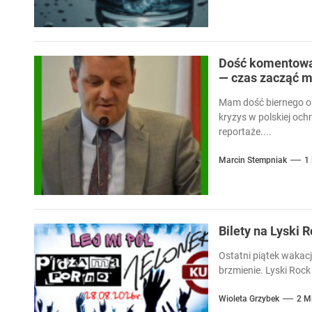
Dość komentowan
— czas zacząć m
Mam dość biernego ob
kryzys w polskiej och
reportaże....
Marcin Stempniak
1
Bilety na Lyski 
Ostatni piątek wakacj
brzmienie. Lyski Rock 
Wioleta Grzybek
2 M