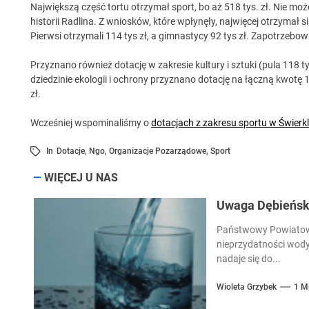
Największą część tortu otrzymał sport, bo aż 518 tys. zł. Nie moż
historii Radlina. Z wniosków, które wpłynęły, najwięcej otrzymał 
Pierwsi otrzymali 114 tys zł, a gimnastycy 92 tys zł. Zapotrzebo
Przyznano również dotację w zakresie kultury i sztuki (pula 118 ty
dziedzinie ekologii i ochrony przyznano dotację na łączną kwot
zł.
Wcześniej wspominaliśmy o
dotacjach z zakresu sportu w Świerk
In
Dotacje
,
Ngo
,
Organizacje Pozarządowe
,
Sport
WIĘCEJ U NAS
Uwaga Dębieńsko
Państwowy Powiatowy
nieprzydatności wody
nadaje się do...
Wioleta Grzybek
1 M