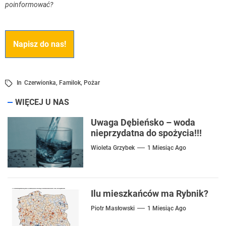
poinformować?
Napisz do nas!
In
Czerwionka
,
Familok
,
Pożar
WIĘCEJ U NAS
Uwaga Dębieńsko – woda
nieprzydatna do spożycia!!!
Wioleta Grzybek
1 Miesiąc Ago
Ilu mieszkańców ma Rybnik?
Piotr Masłowski
1 Miesiąc Ago