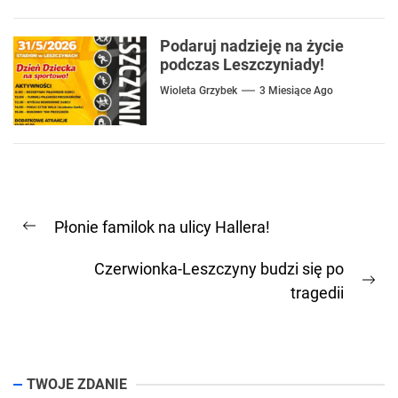
Podaruj nadzieję na życie
podczas Leszczyniady!
Wioleta Grzybek
3 Miesiące Ago
Nawigacja
Płonie familok na ulicy Hallera!
wpisu
Previous
post:
Czerwionka-Leszczyny budzi się po
Ne
tragedii
pos
TWOJE ZDANIE