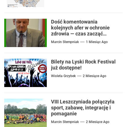
Dość komentowania
kolejnych afer w ochronie
zdrowia — czas zacząć
mówić o rozwiązaniach
Marcin Stempniak
1 Miesiąc Ago
Bilety na Lyski Rock Festival
już dostępne!
Wioleta Grzybek
2 Miesiące Ago
VIII Leszczyniada połączyła
sport, zabawę, integrację i
pomaganie
Marcin Stempniak
2 Miesiące Ago