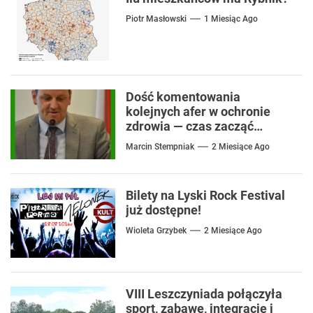
Piotr Masłowski
1 Miesiąc Ago
Dość komentowania
kolejnych afer w ochronie
zdrowia — czas zacząć
mówić o rozwiązaniach
Marcin Stempniak
2 Miesiące Ago
Bilety na Lyski Rock Festival
już dostępne!
Wioleta Grzybek
2 Miesiące Ago
VIII Leszczyniada połączyła
sport, zabawę, integrację i