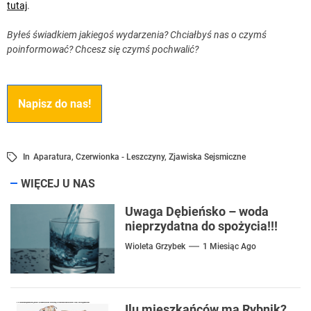
tutaj
.
Byłeś świadkiem jakiegoś wydarzenia? Chciałbyś nas o czymś
poinformować?
Chcesz się czymś pochwalić?
Napisz do nas!
In
Aparatura
,
Czerwionka - Leszczyny
,
Zjawiska Sejsmiczne
WIĘCEJ U NAS
Uwaga Dębieńsko – woda
nieprzydatna do spożycia!!!
Wioleta Grzybek
1 Miesiąc Ago
Ilu mieszkańców ma Rybnik?