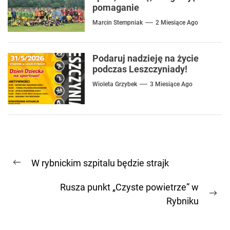
pomaganie
Marcin Stempniak
2 Miesiące Ago
Podaruj nadzieję na życie
podczas Leszczyniady!
Wioleta Grzybek
3 Miesiące Ago
Nawigacja
W rybnickim szpitalu będzie strajk
wpisu
Previous
post:
Rusza punkt „Czyste powietrze” w
Ne
Rybniku
pos