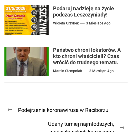
Podaruj nadzieję na życie
podczas Leszczyniady!
Wioleta Grzybek
3 Miesiące Ago
Państwo chroni lokatorów. A
kto chroni właścicieli? Czas
wrócić do trudnego tematu.
Marcin Stempniak
3 Miesiące Ago
Nawigacja
Podejrzenie koronawirusa w Raciborzu
wpisu
Previous
post:
Udany turniej najmłodszych,
Ne
wodzisławskich koszykarzy