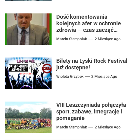
Dość komentowania
kolejnych afer w ochronie
zdrowia — czas zacząć
mówić o rozwiązaniach
Marcin Stempniak
2 Miesiące Ago
Bilety na Lyski Rock Festival
już dostępne!
Wioleta Grzybek
2 Miesiące Ago
VIII Leszczyniada połączyła
sport, zabawę, integrację i
pomaganie
Marcin Stempniak
2 Miesiące Ago