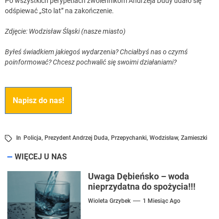
Po wszystkich perypetiach zwolennikom Andrzeja Dudy udało się
odśpiewać „Sto lat” na zakończenie.
Zdjęcie: Wodzisław Śląski (nasze miasto)
Byłeś świadkiem jakiegoś wydarzenia? Chciałbyś nas o czymś
poinformować? Chcesz pochwalić się swoimi działaniami?
Napisz do nas!
In
Policja
,
Prezydent Andrzej Duda
,
Przepychanki
,
Wodzisław
,
Zamieszki
WIĘCEJ U NAS
Uwaga Dębieńsko – woda
nieprzydatna do spożycia!!!
Wioleta Grzybek
1 Miesiąc Ago