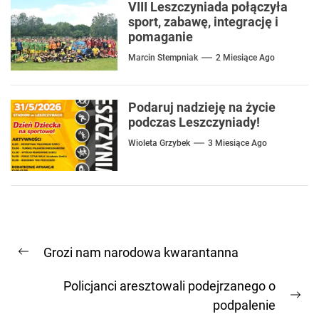
VIII Leszczyniada połączyła
sport, zabawę, integrację i
pomaganie
Marcin Stempniak
2 Miesiące Ago
Podaruj nadzieję na życie
podczas Leszczyniady!
Wioleta Grzybek
3 Miesiące Ago
Nawigacja
Grozi nam narodowa kwarantanna
wpisu
Previous
post:
Policjanci aresztowali podejrzanego o
Ne
podpalenie