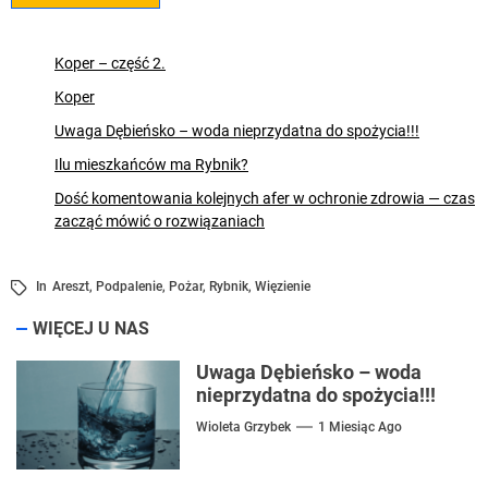
Koper – część 2.
Koper
Uwaga Dębieńsko – woda nieprzydatna do spożycia!!!
Ilu mieszkańców ma Rybnik?
Dość komentowania kolejnych afer w ochronie zdrowia — czas
zacząć mówić o rozwiązaniach
In
Areszt
,
Podpalenie
,
Pożar
,
Rybnik
,
Więzienie
WIĘCEJ U NAS
Uwaga Dębieńsko – woda
nieprzydatna do spożycia!!!
Wioleta Grzybek
1 Miesiąc Ago