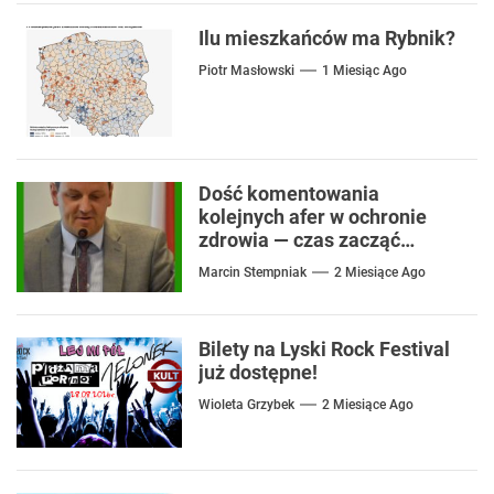
Ilu mieszkańców ma Rybnik?
Piotr Masłowski
1 Miesiąc Ago
Dość komentowania
kolejnych afer w ochronie
zdrowia — czas zacząć
mówić o rozwiązaniach
Marcin Stempniak
2 Miesiące Ago
Bilety na Lyski Rock Festival
już dostępne!
Wioleta Grzybek
2 Miesiące Ago