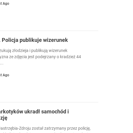
at Ago
 Policja publikuje wizerunek
ukują złodzieja i publikują wizerunek
na ze zdjęcia jest podejrzany o kradzież 44
..
at Ago
rkotyków ukradł samochód i
zję
Jastrzębia-Zdroju został zatrzymany przez policję,