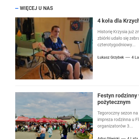
WIĘCEJ U NAS
4 koła dla Krzyc
Historię Krzysia już z
zbiórki udało się zebr
czterotygodniowy...
Łukasz Grzybek
4 La
￼Festyn rodzinn
pożytecznym
Tegoroczny sezon na
impreza rodzinna u Fl
organizatorów 3...
Artur Gliwicki
4 Lata