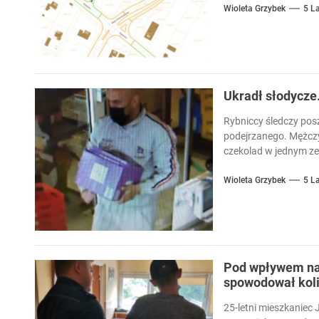
Wioleta Grzybek
5 L
Ukradł słodycze.
Rybniccy śledczy posz
podejrzanego. Mężczyz
czekolad w jednym ze.
Wioleta Grzybek
5 L
Pod wpływem na
spowodował koli
25-letni mieszkaniec 