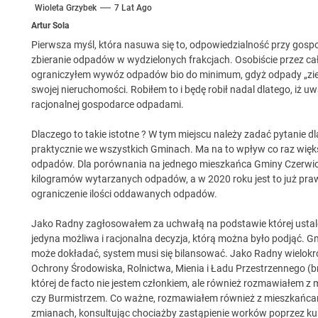
Wioleta Grzybek
7 Lat Ago
Artur Sola
Pierwsza myśl, która nasuwa się to, odpowiedzialność przy gos
zbieranie odpadów w wydzielonych frakcjach. Osobiście przez c
 woda nieprzydatna do spożycia!!!
ograniczyłem wywóz odpadów bio do minimum, gdyż odpady „zi
swojej nieruchomości. Robiłem to i będę robił nadal dlatego, 
racjonalnej gospodarce odpadami.
a Rybnik?
Dlaczego to takie istotne ? W tym miejscu należy zadać pytani
 kolejnych afer w ochronie zdrowia — czas zacząć mówić o rozwiązan
praktycznie we wszystkich Gminach. Ma na to wpływ co raz wię
odpadów. Dla porównania na jednego mieszkańca Gminy Czerwio
kilogramów wytarzanych odpadów, a w 2020 roku jest to już prawi
ograniczenie ilości oddawanych odpadów.
Jako Radny zagłosowałem za uchwałą na podstawie której ustal
jedyna możliwa i racjonalna decyzja, którą można było podjąć. G
może dokładać, system musi się bilansować. Jako Radny wielokro
Ochrony Środowiska, Rolnictwa, Mienia i Ładu Przestrzennego 
której de facto nie jestem członkiem, ale również rozmawiałem
czy Burmistrzem. Co ważne, rozmawiałem również z mieszkańca
zmianach, konsultując chociażby zastąpienie worków poprzez ku