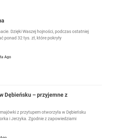
ha
nacie. Dzięki Waszej hojności, podczas ostatniej
ać ponad 32 tys. zł, które pokryły
ta Ago
y w Dębieńsku – przyjemne z
 majówki z przytupem otworzyła w Dębieńsku
orka i Jerzyka. Zgodnie z zapowiedziami
 Ago