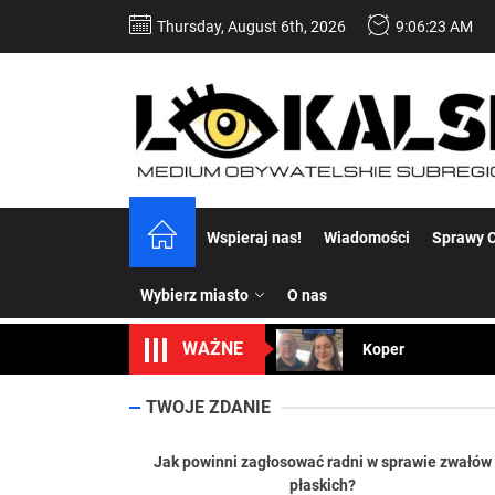
Skip
Thursday, August 6th, 2026
9:06:24 AM
to
the
content
Dość komentowania
Wspieraj nas!
Wiadomości
Sprawy C
Koper – część 2.
Wybierz miasto
O nas
Koper
WAŻNE
Uwaga Dębieńsko –
TWOJE ZDANIE
Ilu mieszkańców m
Dość komentowania
Jak powinni zagłosować radni w sprawie zwałów
płaskich?