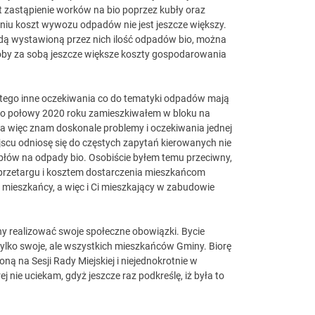
 zastąpienie worków na bio poprzez kubły oraz
czeniu koszt wywozu odpadów nie jest jeszcze większy.
ą wystawioną przez nich ilość odpadów bio, można
słoby za sobą jeszcze większe koszty gospodarowania
 tego inne oczekiwania co do tematyki odpadów mają
do połowy 2020 roku zamieszkiwałem w bloku na
a więc znam doskonale problemy i oczekiwania jednej
ejscu odniosę się do częstych zapytań kierowanych nie
błów na odpady bio. Osobiście byłem temu przeciwny,
przetargu i kosztem dostarczenia mieszkańcom
mieszkańcy, a więc i Ci mieszkający w zabudowie
 realizować swoje społeczne obowiązki. Bycie
tylko swoje, ale wszystkich mieszkańców Gminy. Biorę
ą na Sesji Rady Miejskiej i niejednokrotnie w
 nie uciekam, gdyż jeszcze raz podkreślę, iż była to