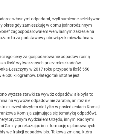
podarce własnymi odpadami, czyli sumienne selektywne
ały okres gdy zamieszkuję w domu jednorodzinnym
elone” zagospodarowałem we własnym zakresie na
iż uważam to za podstawowy obowiązek mieszkańca w
e dlaczego ceny za gospodarowanie odpadów rosną
iach
ksza ilość wytwarzanych przez mieszkańców
nka-Leszczyny w 2017 roku przypadła ilość 550
e 600 kilogramów. Dlatego tak istotne jest
ono wyższe stawki za wywóz odpadów, ale była to
mina na wywozie odpadów nie zarabia, ani też nie
tnie uczestniczyłem nie tylko w posiedzeniach Komisji
(branżowa Komisja zajmująca się tematyką odpadów),
 z merytorycznym Wydziałem Urzędu, innymi Radnymi
mi Gminy przekazując im informację o planowanych
bły we frakcji odpadów bio. Takową zmianą, która