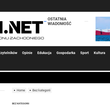
OSTATNIA
lokalsi.net
WIADOMOŚĆ
 kolejnych afer w ochronie zdrowia — czas zacząć mówić o rozwiązan
zytelników
Opinie
Edukacja
Gospodarka
Sport
Kultura
 woda nieprzydatna do spożycia!!!
Home
Bez kategorii
a Rybnik?
 kolejnych afer w ochronie zdrowia — czas zacząć mówić o rozwiązan
BEZ KATEGORII