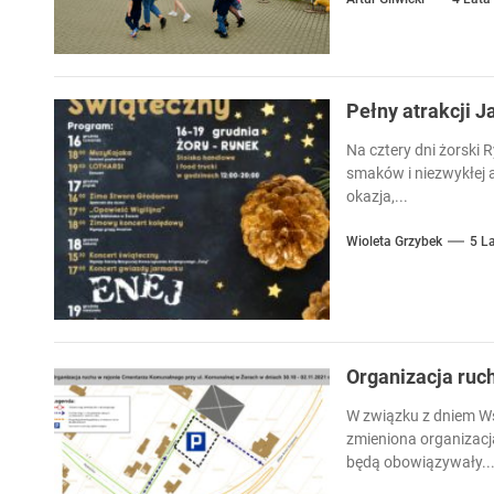
Pełny atrakcji 
Na cztery dni żorski 
smaków i niezwykłej 
okazja,...
Wioleta Grzybek
5 L
Organizacja ruc
W związku z dniem W
zmieniona organizac
będą obowiązywały..