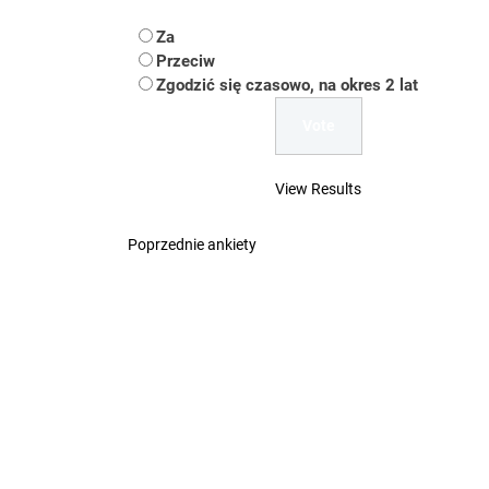
Koper – część 2.
Za
Przeciw
Koper
Zgodzić się czasowo, na okres 2 lat
Uwaga Dębieńsko –
Ilu mieszkańców m
View Results
Dość komentowania
Poprzednie ankiety