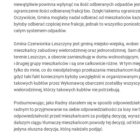
niewątpliwie powinna wpłynąć na ilość odbieranych odpadów jest
ograniczenie ilości odbieranej frakcji bio. Dzięki takiemu ograni
Oczywiście, Gmina mogłaby nadal odbierać od mieszkańców każd
byłoby odbierać częściej inne frakcje, jednak to wszystko ponio
całym systemem odpadów.
Gmina Czerwionka-Leszczyny jest gminą miejsko-wiejską, wobec
mieszkańcy zabudowy wielorodzinnej oraz jednorodzinnej. Sam 
terenie Leszczyn, a obecnie zamieszkuję w domu wolnostojącym, 
i drugiej grupy mieszkańców i są one całkowicie różne. W tym mi
tylko do mnie, co do nieodpłatnego przekazania mieszkańcom ku
gdyż taki fakt koniecznym byłoby uwzględnić w organizowanym 
takowych kubłów przez Wykonawcę obarczeni zostaliby wszyscy 
wielorodzinnej, którzy takowych kubłów nie potrzebują.
Podsumowując, jako Radny starałem się w sposób odpowiedzialny
radnym to przyjmowanie na siebie odpowiedzialności za losy nie 
odpowiedzialność przed mieszkańcami za podjętą decyzję, wyrażon
dalszym ciągu tłumaczę mieszkańcom powody tej decyzji, od której
jedyna słuszna decyzja, którą należało podjąć.