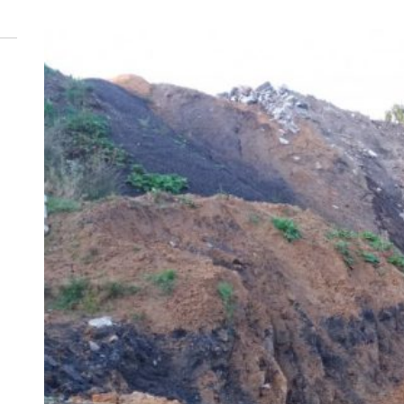
 woda nieprzydatna do spożycia!!!
a Rybnik?
 kolejnych afer w ochronie zdrowia — czas zacząć mówić o rozwiązan