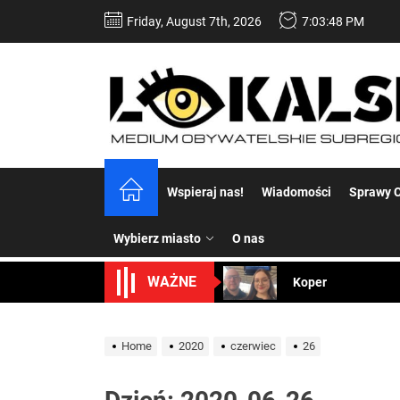
Skip
Friday, August 7th, 2026
7:03:49 PM
to
the
content
Dość komentowania
Wspieraj nas!
Wiadomości
Sprawy C
Koper – część 2.
Wybierz miasto
O nas
Koper
WAŻNE
Uwaga Dębieńsko –
Ilu mieszkańców m
Home
2020
czerwiec
26
Dość komentowania