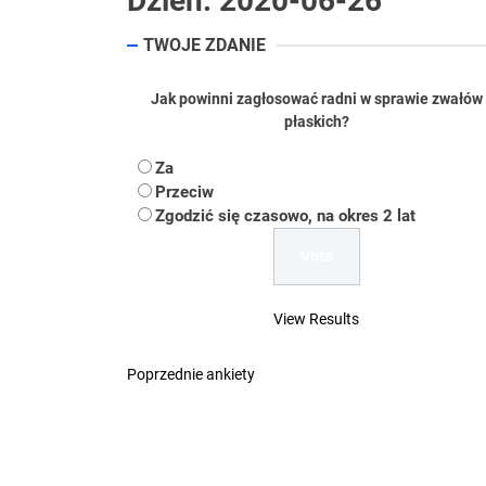
Dzień:
2020-06-26
Koper – część 2.
TWOJE ZDANIE
Koper
Jak powinni zagłosować radni w sprawie zwałów
Uwaga Dębieńsko –
płaskich?
Ilu mieszkańców m
Za
Przeciw
Dość komentowania
Zgodzić się czasowo, na okres 2 lat
View Results
Poprzednie ankiety