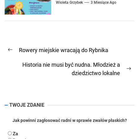
Wioleta Grzybek
3 Miesiące Ago
Nawigacja
Rowery miejskie wracają do Rybnika
wpisu
Previous
post:
Historia nie musi być nudna. Młodzież a
Ne
dziedzictwo lokalne
pos
TWOJE ZDANIE
Jak powinni zagłosować radni w sprawie zwałów płaskich?
Za