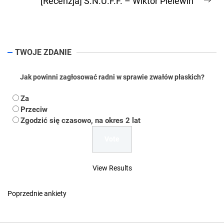
[Recenzja] S.N.U.F.F. – Wiktor Pielewin
Ne
pos
TWOJE ZDANIE
Jak powinni zagłosować radni w sprawie zwałów płaskich?
Za
Przeciw
Zgodzić się czasowo, na okres 2 lat
View Results
Poprzednie ankiety