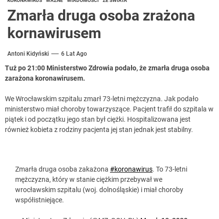
KORONAWIRUS
WAŻNE
WIADOMOŚCI
ZE ŚWIATA
Zmarła druga osoba zrażona
kornawirusem
Antoni Kidyński
6 Lat Ago
Tuż po 21:00 Ministerstwo Zdrowia podało, że zmarła druga osoba
zarażona koronawirusem.
We Wrocławskim szpitalu zmarł 73-letni mężczyzna. Jak podało
ministerstwo miał choroby towarzyszące. Pacjent trafił do szpitala w
piątek i od początku jego stan był ciężki. Hospitalizowana jest
również kobieta z rodziny pacjenta jej stan jednak jest stabilny.
Zmarła druga osoba zakażona
#koronawirus
. To 73-letni
mężczyzna, który w stanie ciężkim przebywał we
wrocławskim szpitalu (woj. dolnośląskie) i miał choroby
współistniejące.