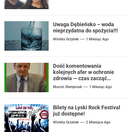
Uwaga Dębieńsko – woda
nieprzydatna do spożycia!!!
Wioleta Grzybek
1 Miesiąc Ago
Dość komentowania
kolejnych afer w ochronie
zdrowia — czas zacząć
mówić o rozwiązaniach
Marcin Stempniak
1 Miesiąc Ago
Bilety na Lyski Rock Festival
już dostępne!
Wioleta Grzybek
2 Miesiące Ago