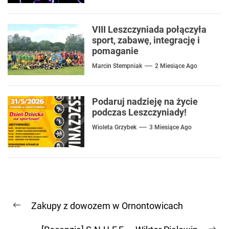
VIII Leszczyniada połączyła
sport, zabawę, integrację i
pomaganie
Marcin Stempniak
2 Miesiące Ago
Podaruj nadzieję na życie
podczas Leszczyniady!
Wioleta Grzybek
3 Miesiące Ago
Nawigacja
Zakupy z dowozem w Ornontowicach
wpisu
Previous
post: