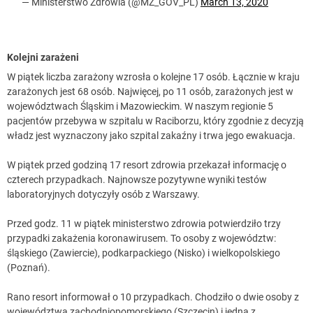
— Ministerstwo Zdrowia (@MZ_GOV_PL)
March 13, 2020
Kolejni zarażeni
W piątek liczba zarażony wzrosła o kolejne 17 osób. Łącznie w kraju
zarażonych jest 68 osób. Najwięcej, po 11 osób, zarażonych jest w
województwach Śląskim i Mazowieckim. W naszym regionie 5
pacjentów przebywa w szpitalu w Raciborzu, który zgodnie z decyzją
władz jest wyznaczony jako szpital zakaźny i trwa jego ewakuacja.
W piątek przed godziną 17 resort zdrowia przekazał informację o
czterech przypadkach. Najnowsze pozytywne wyniki testów
laboratoryjnych dotyczyły osób z Warszawy.
Przed godz. 11 w piątek ministerstwo zdrowia potwierdziło trzy
przypadki zakażenia koronawirusem. To osoby z województw:
śląskiego (Zawiercie), podkarpackiego (Nisko) i wielkopolskiego
(Poznań).
Rano resort informował o 10 przypadkach. Chodziło o dwie osoby z
województwa zachodniopomorskiego (Szczecin) i jedną z