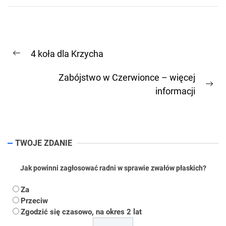
Nawigacja
4 koła dla Krzycha
wpisu
Previous
post:
Zabójstwo w Czerwionce – więcej
Ne
informacji
pos
TWOJE ZDANIE
Jak powinni zagłosować radni w sprawie zwałów płaskich?
Za
Przeciw
Zgodzić się czasowo, na okres 2 lat