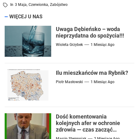
In
3 Maja
,
Czerwionka
,
Zabójstwo
WIĘCEJ U NAS
Uwaga Dębieńsko – woda
nieprzydatna do spożycia!!!
Wioleta Grzybek
1 Miesiąc Ago
Ilu mieszkańców ma Rybnik?
Piotr Masłowski
1 Miesiąc Ago
Dość komentowania
kolejnych afer w ochronie
zdrowia — czas zacząć
mówić o rozwiązaniach
Marcin Stempniak
2 Miesiące Ago