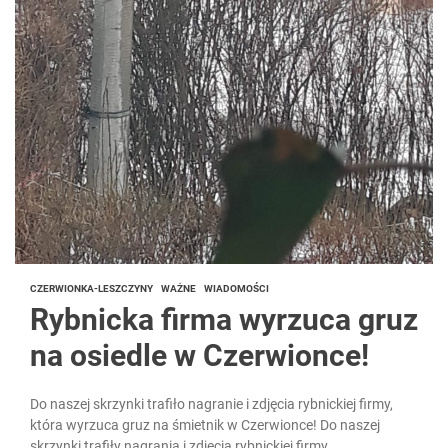
CZERWIONKA-LESZCZYNY
WAŻNE
WIADOMOŚCI
Rybnicka firma wyrzuca gruz
na osiedle w Czerwionce!
Do naszej skrzynki trafiło nagranie i zdjęcia rybnickiej firmy,
która wyrzuca gruz na śmietnik w Czerwionce! Do naszej
skrzynki trafiły nagrania i zdjęcia rybnickiej firmy,...