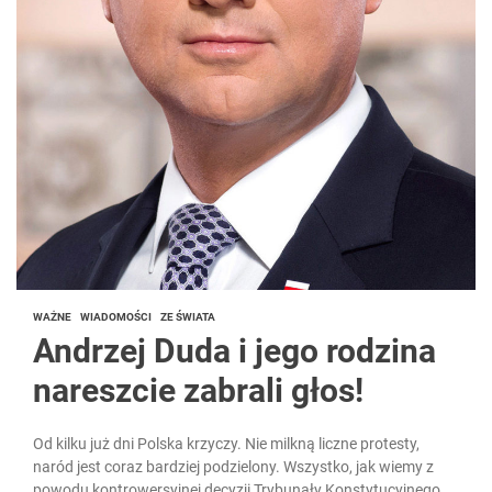
WAŻNE
WIADOMOŚCI
ZE ŚWIATA
Andrzej Duda i jego rodzina
nareszcie zabrali głos!
Od kilku już dni Polska krzyczy. Nie milkną liczne protesty,
naród jest coraz bardziej podzielony. Wszystko, jak wiemy z
powodu kontrowersyjnej decyzji Trybunały Konstytucyjnego,