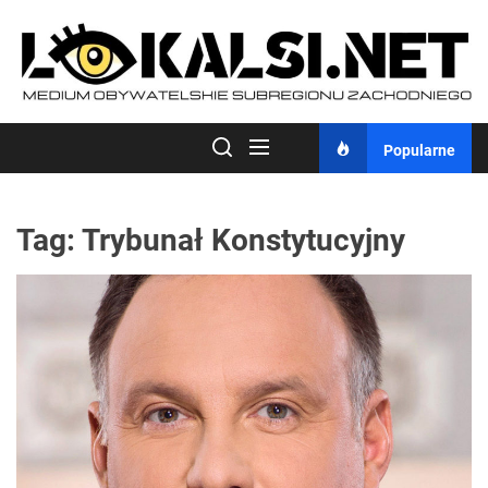
Skip
to
the
content
Popularne
Tag:
Trybunał Konstytucyjny