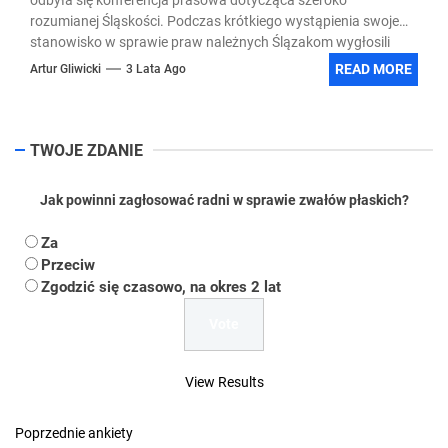
rozumianej Śląskości. Podczas krótkiego wystąpienia swoje
stanowisko w sprawie praw należnych Ślązakom wygłosili
Michał Gramatyka – Poseł na Sejm RP oraz Piotr Masłowski –
READ MORE
Artur Gliwicki
3 Lata Ago
Zastępca Prezydenta Miasta Rybnika.
TWOJE ZDANIE
Jak powinni zagłosować radni w sprawie zwałów płaskich?
Za
Przeciw
Zgodzić się czasowo, na okres 2 lat
View Results
Poprzednie ankiety