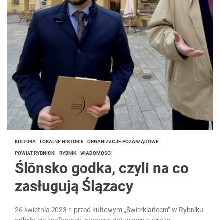
KULTURA
LOKALNE HISTORIE
ORGANIZACJE POZARZĄDOWE
POWIAT RYBNICKI
RYBNIK
WIADOMOŚCI
Ślōnsko godka, czyli na co
zasługują Ślązacy
26 kwietnia 2023 r. przed kultowym „Świerklańcem” w Rybniku
odbyła się konferencja prasowa dotycząca szeroko