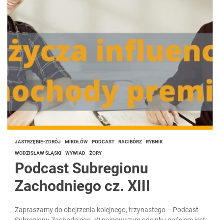
JASTRZĘBIE-ZDRÓJ
MIKOŁÓW
PODCAST
RACIBÓRZ
RYBNIK
WODZISŁAW ŚLĄSKI
WYWIAD
ŻORY
Podcast Subregionu
Zachodniego cz. XIII
Zapraszamy do obejrzenia kolejnego, trzynastego – Podcast
Subregionu Zachodniego. W najnowszym odcinku gościem jest