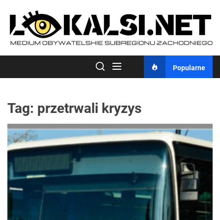
Skip
to
the
content
Popularne
Tag:
przetrwali kryzys