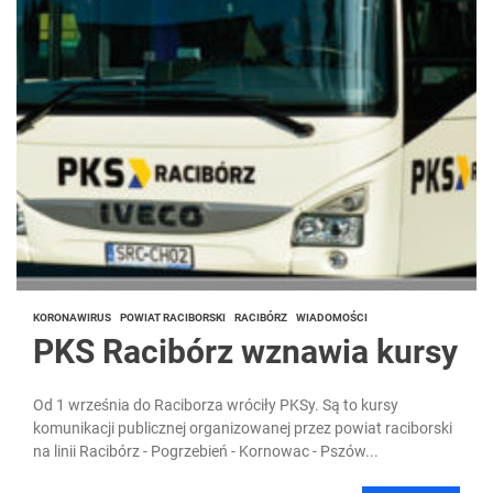
KORONAWIRUS
POWIAT RACIBORSKI
RACIBÓRZ
WIADOMOŚCI
PKS Racibórz wznawia kursy
Od 1 września do Raciborza wróciły PKSy. Są to kursy
komunikacji publicznej organizowanej przez powiat raciborski
na linii Racibórz - Pogrzebień - Kornowac - Pszów...