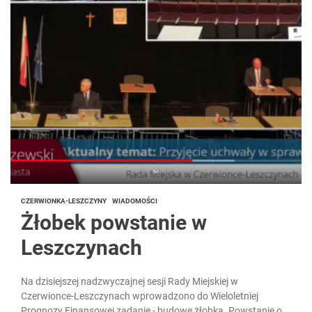
CZERWIONKA-LESZCZYNY
WIADOMOŚCI
Żłobek powstanie w
Leszczynach
Na dzisiejszej nadzwyczajnej sesji Rady Miejskiej w
Czerwionce-Leszczynach wprowadzono do Wieloletniej
Prognozy Finansowej zadanie - budowę żłobka. Powstanie on,