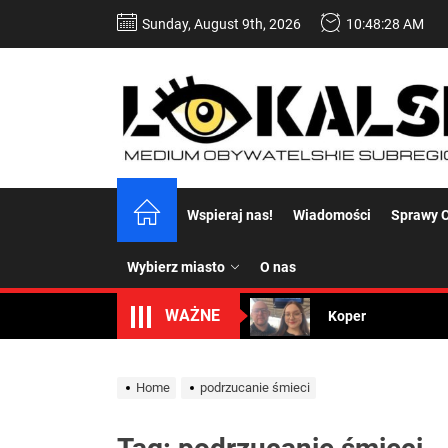
Skip
Sunday, August 9th, 2026
10:48:28 AM
to
the
content
Dość komentowania
Wspieraj nas!
Wiadomości
Sprawy C
Koper – część 2.
Wybierz miasto
O nas
Koper
WAŻNE
Uwaga Dębieńsko –
Ilu mieszkańców m
Home
podrzucanie śmieci
Dość komentowania