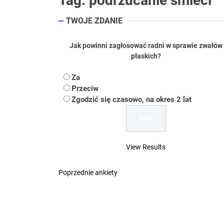
Tag:
podrzucanie śmieci
Koper – część 2.
TWOJE ZDANIE
Koper
Jak powinni zagłosować radni w sprawie zwałów
płaskich?
Uwaga Dębieńsko –
Za
Ilu mieszkańców m
Przeciw
Zgodzić się czasowo, na okres 2 lat
Dość komentowania
View Results
Poprzednie ankiety