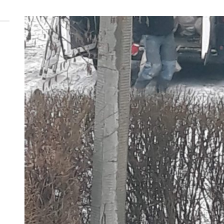
 woda nieprzydatna do spożycia!!!
a Rybnik?
 kolejnych afer w ochronie zdrowia — czas zacząć mówić o rozwiązan